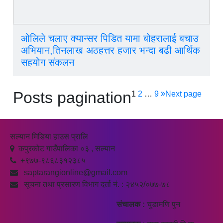
ओलिले चलाए क्यान्सर पिडित यामा बोहरालाई बचाउ
अभियान,तिनलाख अठहत्तर हजार भन्दा बढी आर्थिक
सहयोग संकलन
Posts pagination
1
2
…
9
Next page
सल्यान मिडिया हाउस प्रालि
कपुरकोट गाउँपालिका ०३ , सल्यान
+९७७-९८६८३१२३८५
saptarangionline@gmail.com
सूचना तथा प्रसारण विभाग दर्ता नं. : २४५२/०७७-७८
संचालक :
चुडामणि पुन