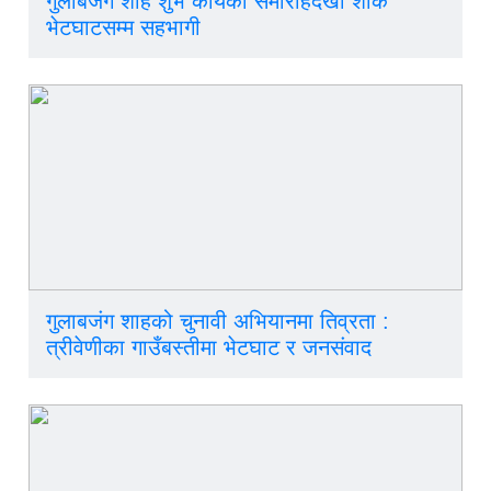
गुलाबजंग शाह शुभ कार्यका समारोहदेखी शोक
भेटघाटसम्म सहभागी
गुलाबजंग शाहको चुनावी अभियानमा तिव्रता :
त्रीवेणीका गाउँबस्तीमा भेटघाट र जनसंवाद