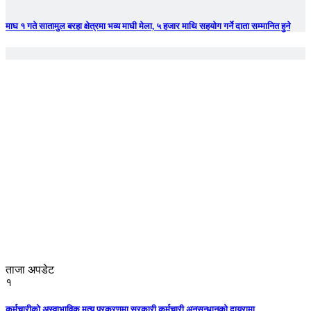
माघ १ गते सातामुल बरहा क्षेत्रमा भव्य माघी मेला, ५ हजार माथि सहयोग गर्ने दाता सम्मानित हुने
ताजा अपडेट
१
कर्मचारीको अस्वाभाविक मृत्यु प्रकरणमा सरकारी कर्मचारी अनुसन्धानको दायरामा