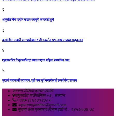
२
अनुमति बिना ड्रोन उडाए कानुनी कारबाही हुने
३
कर्णालीमा सवारी कारबाहीबाट रु तीन करोड ४१ लाख राजस्व सङ्कलन
४
शुक्लाफाँटा निकुञ्जभित्र च्याउ गएका महिला सम्पर्कमा आए
५
भुटानी शरणार्थी प्रकरण, दुई जना पुर्व मन्त्रीलाई छ वर्ष कैद सजाय
सल्यान मिडिया हाउस प्रालि
कपुरकोट गाउँपालिका ०३ , सल्यान
+९७७-९८६८३१२३८५
saptarangionline@gmail.com
सूचना तथा प्रसारण विभाग दर्ता नं. : २४५२/०७७-७८