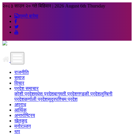
२०८३ साउन २० गते बिहिवार
|
2026 August 6th Thursday
हाम्रो बारेमा
राजनीति
समाज
विचार
प्रदेश समाचार
कोशी प्रदेश
मधेस प्रदेश
बागमती प्रदेश
गण्डकी प्रदेश
लुम्बिनी
प्रदेश
कर्णाली प्रदेश
सुदुरपश्चिम प्रदेश
अपराध
आर्थिक
अन्तर्राष्ट्रिय
खेलकुद
मनोरञ्जन
थप