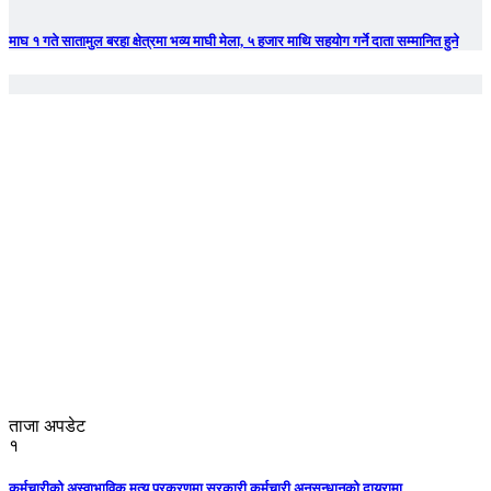
माघ १ गते सातामुल बरहा क्षेत्रमा भव्य माघी मेला, ५ हजार माथि सहयोग गर्ने दाता सम्मानित हुने
ताजा अपडेट
१
कर्मचारीको अस्वाभाविक मृत्यु प्रकरणमा सरकारी कर्मचारी अनुसन्धानको दायरामा