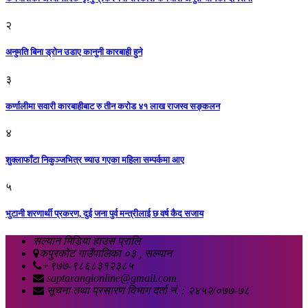
२
अनुमति बिना ड्रोन उडाए कानुनी कारबाही हुने
३
कर्णालीमा सवारी कारबाहीबाट रु तीन करोड ४१ लाख राजस्व सङ्कलन
४
शुक्लाफाँटा निकुञ्जभित्र च्याउ गएका महिला सम्पर्कमा आए
५
भुटानी शरणार्थी प्रकरण, दुई जना पुर्व मन्त्रीलाई छ वर्ष कैद सजाय
सल्यान मिडिया हाउस प्रालि
कपुरकोट गाउँपालिका ०३ , सल्यान
+९७७-९८६८३१२३८५
saptarangionline@gmail.com
सूचना तथा प्रसारण विभाग दर्ता नं. : २४५२/०७७-७८