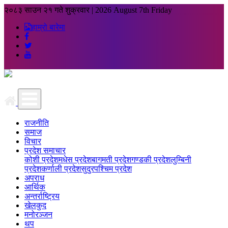
२०८३ साउन २१ गते शुक्रवार
|
2026 August 7th Friday
हाम्रो बारेमा
राजनीति
समाज
विचार
प्रदेश समाचार
कोशी प्रदेश
मधेस प्रदेश
बागमती प्रदेश
गण्डकी प्रदेश
लुम्बिनी
प्रदेश
कर्णाली प्रदेश
सुदुरपश्चिम प्रदेश
अपराध
आर्थिक
अन्तर्राष्ट्रिय
खेलकुद
मनोरञ्जन
थप