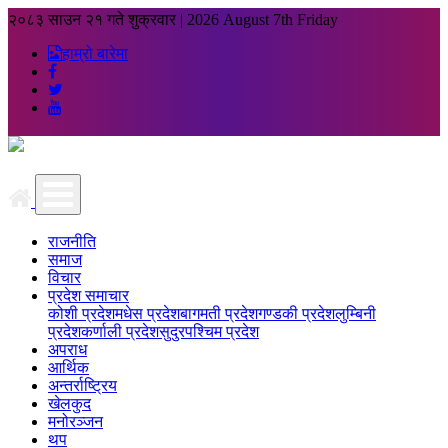
२०८३ साउन २१ गते शुक्रवार
|
2026 August 7th Friday
हाम्रो बारेमा
राजनीति
समाज
विचार
प्रदेश समाचार
कोशी प्रदेश
मधेस प्रदेश
बागमती प्रदेश
गण्डकी प्रदेश
लुम्बिनी
प्रदेश
कर्णाली प्रदेश
सुदुरपश्चिम प्रदेश
अपराध
आर्थिक
अन्तर्राष्ट्रिय
खेलकुद
मनोरञ्जन
थप