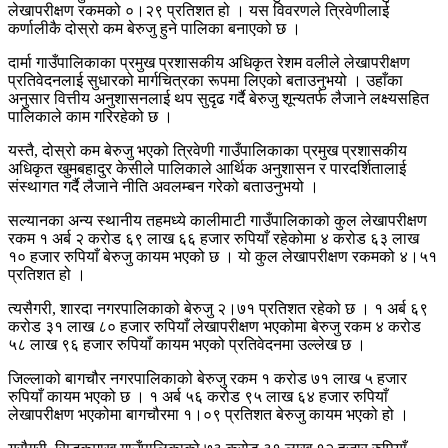
लेखापरीक्षण रकमको ०।२९ प्रतिशत हो । यस विवरणले त्रिवेणीलाई
कर्णालीकै दोस्रो कम बेरुजु हुने पालिका बनाएको छ ।
दार्मा गाउँपालिकाका प्रमुख प्रशासकीय अधिकृत रेशम वलीले लेखापरीक्षण
प्रतिवेदनलाई सुधारको मार्गचित्रका रूपमा लिएको बताउनुभयो । उहाँका
अनुसार वित्तीय अनुशासनलाई थप सुदृढ गर्दै बेरुजु शून्यतर्फ लैजाने लक्ष्यसहित
पालिकाले काम गरिरहेको छ ।
यस्तै, दोस्रो कम बेरुजु भएको त्रिवेणी गाउँपालिकाका प्रमुख प्रशासकीय
अधिकृत खुमबहादुर केसीले पालिकाले आर्थिक अनुशासन र पारदर्शितालाई
संस्थागत गर्दै लैजाने नीति अवलम्बन गरेको बताउनुभयो ।
सल्यानका अन्य स्थानीय तहमध्ये कालीमाटी गाउँपालिकाको कुल लेखापरीक्षण
रकम १ अर्ब २ करोड ६९ लाख ६६ हजार रुपियाँ रहेकोमा ४ करोड ६३ लाख
१० हजार रुपियाँ बेरुजु कायम भएको छ । यो कुल लेखापरीक्षण रकमको ४।५१
प्रतिशत हो ।
त्यसैगरी, शारदा नगरपालिकाको बेरुजु २।७१ प्रतिशत रहेको छ । १ अर्ब ६९
करोड ३१ लाख ८० हजार रुपियाँ लेखापरीक्षण भएकोमा बेरुजु रकम ४ करोड
५८ लाख ९६ हजार रुपियाँ कायम भएको प्रतिवेदनमा उल्लेख छ ।
जिल्लाको बागचौर नगरपालिकाको बेरुजु रकम १ करोड ७१ लाख ५ हजार
रुपियाँ कायम भएको छ । १ अर्ब ५६ करोड ९५ लाख ६४ हजार रुपियाँ
लेखापरीक्षण भएकोमा बागचौरमा १।०९ प्रतिशत बेरुजु कायम भएको हो ।