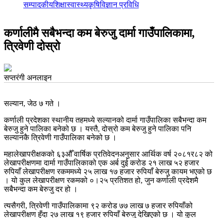
सम्पादकीय
शिक्षा
स्वास्थ्य
कृषि
विज्ञान प्रविधि
कर्णालीमै सबैभन्दा कम बेरुजु दार्मा गाउँपालिकामा,
त्रिवेणी दोस्रो
सप्तरंगी अनलाइन
सल्यान, जेठ ७ गते ।
कर्णाली प्रदेशका स्थानीय तहमध्ये सल्यानको दार्मा गाउँपालिका सबैभन्दा कम
बेरुजु हुने पालिका बनेको छ । यस्तै, दोस्रो कम बेरुजु हुने पालिका पनि
सल्यानकै त्रिवेणी गाउँपालिका बनेको छ ।
महालेखापरीक्षकको ६३औँ वार्षिक प्रतिवेदनअनुसार आर्थिक वर्ष २०८१र८२ को
लेखापरीक्षणमा दार्मा गाउँपालिकाको एक अर्ब दुई करोड २१ लाख ५२ हजार
रुपियाँ लेखापरीक्षण रकममध्ये २५ लाख १७ हजार रुपियाँ बेरुजु कायम भएको छ
। यो कुल लेखापरीक्षण रकमको ०।२५ प्रतिशत हो, जुन कर्णाली प्रदेशमै
सबैभन्दा कम बेरुजु दर हो ।
त्यसैगरी, त्रिवेणी गाउँपालिकामा ९२ करोड ७७ लाख ७ हजार रुपियाँको
लेखापरीक्षण हुँदा २७ लाख १९ हजार रुपियाँ बेरुजु देखिएको छ । यो कुल