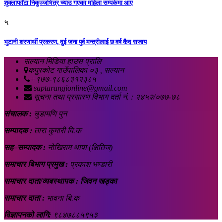
शुक्लाफाँटा निकुञ्जभित्र च्याउ गएका महिला सम्पर्कमा आए
५
भुटानी शरणार्थी प्रकरण, दुई जना पुर्व मन्त्रीलाई छ वर्ष कैद सजाय
सल्यान मिडिया हाउस प्रालि
कपुरकोट गाउँपालिका ०३ , सल्यान
+९७७-९८६८३१२३८५
saptarangionline@gmail.com
सूचना तथा प्रसारण विभाग दर्ता नं. : २४५२/०७७-७८
संचालक :
चुडामणि पुन
सम्पादक :
तारा कुमारी वि.क
सह–सम्पादक :
नोखिराम थापा (क्षितिज)
समाचार बिभाग प्रमुख :
प्रकाश भण्डारी
समाचार दाता/व्यबस्थापक : जिवन खड्का
समाचार दाता :
भावना बि.क
विज्ञापनको लागि:
९८४७८८५९५३