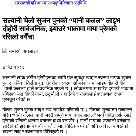
सम्पादकीय
शिक्षा
स्वास्थ्य
कृषि
विज्ञान प्रविधि
सल्यानी चेलो सुजन पुनको “पानी कलल” लाइभ
दोहोरी सार्वजनिक, झ्याउरे भाकामा माया प्रेमको
रसिलो बगैँचा
सप्तरंगी अनलाइन
४ जेठ २०८२
सल्यानी लोक संगीत प्रेमीहरूका लागि एक सुमधुर उपहार स्वरूप गायक सुजन
पुन र गायिका तिर्सना बुढा क्षेत्रीको स्वरमा सजिएको नयाँ लाइभ दोहोरी गीत
“पानी कलल” हालै सार्वजनिक भएको छ । लोकलयमा आधारित झ्याउरे भाकामा
रचिएको यस गीतले माया, ठट्यौली र गाउँको सरलतालाई कलात्मक रूपमा
प्रस्तुत गरेको छ ।
गीतमा सुजन पुनकै शब्द र लय समावेश गरिएको छ । गीतको सुरुवातमै उच्चारण
गरिने “पानी कलल, पानी जस्तै हाम्रो माया बगाउ सलल” भन्ने पंक्ति दर्सकलाई
प्रेमको रसिलो धारामा बगाउन बाध्य बनाउँछ । मानौं मायाको उज्यालो बगैंचामा
झरिरहेको झरनाको पानी जस्तै ताजा, चिटिक्क परेको अनि अविरल बगिरहेको
भावना शब्द र स्वरमार्फत पोखिएको छ ।