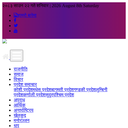
२०८३ साउन २२ गते शनिवार
|
2026 August 8th Saturday
हाम्रो बारेमा
राजनीति
समाज
विचार
प्रदेश समाचार
कोशी प्रदेश
मधेस प्रदेश
बागमती प्रदेश
गण्डकी प्रदेश
लुम्बिनी
प्रदेश
कर्णाली प्रदेश
सुदुरपश्चिम प्रदेश
अपराध
आर्थिक
अन्तर्राष्ट्रिय
खेलकुद
मनोरञ्जन
थप