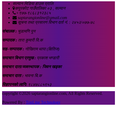
सल्यान मिडिया हाउस प्रालि
कपुरकोट गाउँपालिका ०३ , सल्यान
+९७७-९८६८३१२३८५
saptarangionline@gmail.com
सूचना तथा प्रसारण विभाग दर्ता नं. : २४५२/०७७-७८
संचालक :
चुडामणि पुन
सम्पादक :
तारा कुमारी वि.क
सह–सम्पादक :
नोखिराम थापा (क्षितिज)
समाचार बिभाग प्रमुख :
प्रकाश भण्डारी
समाचार दाता/व्यबस्थापक : जिवन खड्का
समाचार दाता :
भावना बि.क
विज्ञापनको लागि:
९८४७८८५९५३
copyright ©
2026 saptarangionline.com, All Rights Reserved.
Powered By :
TopLine Technology