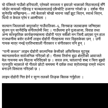
यो पंक्तिले गाउँको हरियाली, प्रेमको सरलता र झ्याउरे भाकाको मिठासलाई सँगै
जोडेर मायाको गहिराइ र चञ्चलतालाई एकैचोटि उजागर गरेको छ । दर्शक गीत
सुनेपछि सम्झिन्छन्— त्यो बेलाको चोखो भावना जहाँ झुट थिएन, स्वार्थ थिएन,
थियो त केवल प्रेम र आत्मीयता ।
सल्यान जिल्लाको कपुरकोट गाउँपालिका–६, सिनबाङ जलबाङमा जन्मिएका
सुजन पुन सानैदेखि संगीतप्रेमी थिए । गाउँघरमा हुने पूजाआजा, विवाह तथा
अन्य सांस्कृतिक कार्यक्रमहरूमा दोहोरी गाएर सबैको मन जित्दै आएका पुन हाल
राजधानीमा बसेर दर्जनौं लाइभ दोहोरी गीतहरूमा स्वर दिइसकेका छन् । उनी
गायक मात्र नभई प्रतिभाशाली गीतकार र संगीतकार पनि हुन् ।
“पानी कलल” लाइभ दोहोरी काल्पनिक केसीको अफिसियल युट्युब
च्यानलमार्फत सार्वजनिक गरिएको हो। गीतमा तिर्सना बुढा क्षेत्रीको आवाजले
मेल गायनमा थप मिठास भरिदिएको छ । सरल लय, घतलाग्दो शब्द र चित्त बुझ्दो
प्रस्तुति भएकाले यो गीतले छोटो समयमा नै दर्शक तथा श्रोतामाझ राम्रो स्थान
बनाउने विश्वास गरिएको छ ।
लाइभ दोहोरी गित हेर्न र सुन्न तलको लिङ्क क्लिक गर्नुहोला ।