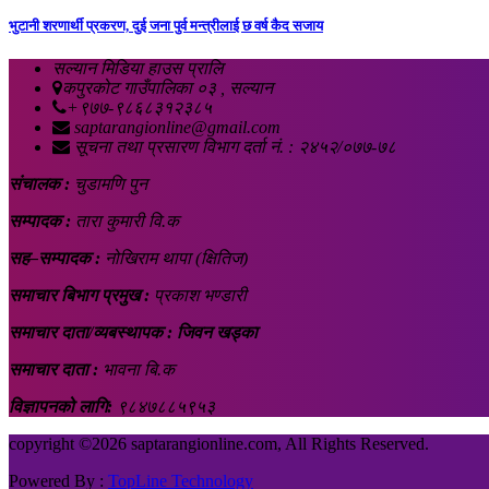
भुटानी शरणार्थी प्रकरण, दुई जना पुर्व मन्त्रीलाई छ वर्ष कैद सजाय
सल्यान मिडिया हाउस प्रालि
कपुरकोट गाउँपालिका ०३ , सल्यान
+९७७-९८६८३१२३८५
saptarangionline@gmail.com
सूचना तथा प्रसारण विभाग दर्ता नं. : २४५२/०७७-७८
संचालक :
चुडामणि पुन
सम्पादक :
तारा कुमारी वि.क
सह–सम्पादक :
नोखिराम थापा (क्षितिज)
समाचार बिभाग प्रमुख :
प्रकाश भण्डारी
समाचार दाता/व्यबस्थापक : जिवन खड्का
समाचार दाता :
भावना बि.क
विज्ञापनको लागि:
९८४७८८५९५३
copyright ©
2026 saptarangionline.com, All Rights Reserved.
Powered By :
TopLine Technology