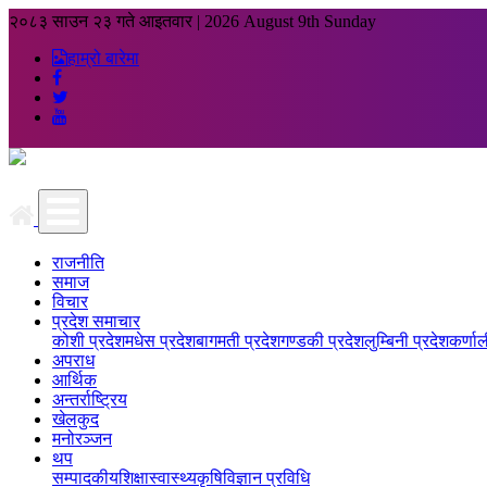
२०८३ साउन २३ गते आइतवार
|
2026 August 9th Sunday
हाम्रो बारेमा
राजनीति
समाज
विचार
प्रदेश समाचार
कोशी प्रदेश
मधेस प्रदेश
बागमती प्रदेश
गण्डकी प्रदेश
लुम्बिनी प्रदेश
कर्णाल
अपराध
आर्थिक
अन्तर्राष्ट्रिय
खेलकुद
मनोरञ्जन
थप
सम्पादकीय
शिक्षा
स्वास्थ्य
कृषि
विज्ञान प्रविधि