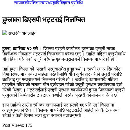
सम्पादकीय
शिक्षा
स्वास्थ्य
कृषि
विज्ञान प्रविधि
हुम्लाका डिएसपी भट्टराई निलम्बित
सप्तरंगी अनलाइन
हुम्ला, कात्तिक १२ गते ।
जिल्ला प्रहरी कार्यालय हुम्लाका प्रहरी नायब
उपरीक्षक भीमलाल भट्टराई निलम्बनमा परेका छन् । उहाँले महिला प्रहरीमाथि
यौन हिंसा गरेकोको उजुरी परेपछि गृह मन्त्रालयले निलम्बनमा पारेको हो ।
उहाँ हुम्ला जिल्लाको प्रहरी प्रमुखसमेत हुनुहुन्थ्यो । रक्सी खाएर सिमकोट
विमानस्थलमा कार्यरत महिला प्रहरीमाथि यौन दुर्व्यवहार गरेको उजुरी परेपछि
उहाँलाई गृह मन्त्रालयले निलम्बन गरेको हो । उहाँलाई कार्यालयकै महिला
प्रहरीले मदिराको नशामा यौन दुर्व्यवहार गरेको उजुरी प्रधान कार्यालयमा दर्ता
गरेकी थिइन् । भट्टराईलाई प्रहरी प्रधान कार्यालयले हुम्ला जिल्लाको प्रहरी
प्रमुखको जिम्मेवारीबाट हटाएर कर्णाली प्रदेश प्रहरी कार्यालय तानेको छ ।
हाल उहाँको ठाउँमा रवीन्द्र खनाललाई पठाइएको भए पनि उहाँ जिल्लामा
आइपुग्नुभएको छैन । निलम्बनमा परेपछि भट्टराईले अहिले निक्कै टेन्सनमा
रहेको र केही दिनमा सत्य कुरा बताउने बताउनुभयो ।
Post Views:
175