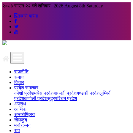
२०८३ साउन २२ गते शनिवार
|
2026 August 8th Saturday
हाम्रो बारेमा
राजनीति
समाज
विचार
प्रदेश समाचार
कोशी प्रदेश
मधेस प्रदेश
बागमती प्रदेश
गण्डकी प्रदेश
लुम्बिनी
प्रदेश
कर्णाली प्रदेश
सुदुरपश्चिम प्रदेश
अपराध
आर्थिक
अन्तर्राष्ट्रिय
खेलकुद
मनोरञ्जन
थप