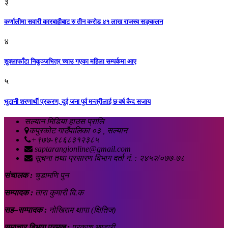
३
कर्णालीमा सवारी कारबाहीबाट रु तीन करोड ४१ लाख राजस्व सङ्कलन
४
शुक्लाफाँटा निकुञ्जभित्र च्याउ गएका महिला सम्पर्कमा आए
५
भुटानी शरणार्थी प्रकरण, दुई जना पुर्व मन्त्रीलाई छ वर्ष कैद सजाय
सल्यान मिडिया हाउस प्रालि
कपुरकोट गाउँपालिका ०३ , सल्यान
+९७७-९८६८३१२३८५
saptarangionline@gmail.com
सूचना तथा प्रसारण विभाग दर्ता नं. : २४५२/०७७-७८
संचालक :
चुडामणि पुन
सम्पादक :
तारा कुमारी वि.क
सह–सम्पादक :
नोखिराम थापा (क्षितिज)
समाचार बिभाग प्रमुख :
प्रकाश भण्डारी