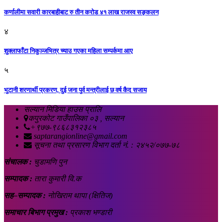
कर्णालीमा सवारी कारबाहीबाट रु तीन करोड ४१ लाख राजस्व सङ्कलन
४
शुक्लाफाँटा निकुञ्जभित्र च्याउ गएका महिला सम्पर्कमा आए
५
भुटानी शरणार्थी प्रकरण, दुई जना पुर्व मन्त्रीलाई छ वर्ष कैद सजाय
सल्यान मिडिया हाउस प्रालि
कपुरकोट गाउँपालिका ०३ , सल्यान
+९७७-९८६८३१२३८५
saptarangionline@gmail.com
सूचना तथा प्रसारण विभाग दर्ता नं. : २४५२/०७७-७८
संचालक :
चुडामणि पुन
सम्पादक :
तारा कुमारी वि.क
सह–सम्पादक :
नोखिराम थापा (क्षितिज)
समाचार बिभाग प्रमुख :
प्रकाश भण्डारी