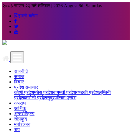
२०८३ साउन २२ गते शनिवार
|
2026 August 8th Saturday
हाम्रो बारेमा
राजनीति
समाज
विचार
प्रदेश समाचार
कोशी प्रदेश
मधेस प्रदेश
बागमती प्रदेश
गण्डकी प्रदेश
लुम्बिनी
प्रदेश
कर्णाली प्रदेश
सुदुरपश्चिम प्रदेश
अपराध
आर्थिक
अन्तर्राष्ट्रिय
खेलकुद
मनोरञ्जन
थप