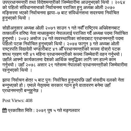
उपप्रधानमन्त्री तथा विदेशमन्त्रीको जिम्मेवारीमा आउनुभएको थियो । २०६४
को पहिलो संविधानसभाको निर्वाचनमा पराजित हुनु अध्यक्ष ओली २०७०
मङ्सिरमा भएको निर्वाचनमा झापा–७ बाट संविधानसभा सदस्यमा निर्वाचित
हुनुभएको थियो ।
सोहीअनुसार अध्यक्ष ओली २०७१ साउन १ गते नवौँ राष्ट्रिय अधिवेशनबाट
तत्कालीन वरिष्ठ नेता माधवकुमार नेपाललाई पराजित गर्दै अध्यक्ष पदमा निर्वाचित
हुनुभयो। २०७२ असोज २४ गते व्यवस्थापिका सांसदबाट प्रधानमन्त्री पदमा
पहिलो पटक निर्वाचित हुनुभएको थियो। २०७४ फागुन ३ गते अध्यक्ष ओली
राष्ट्रपति विद्यादेवी भण्डारीबाट ४१ औँ प्रधानमन्त्रीको रूपमा दोस्रो पटक
शपथ ग्रहण गरी ४१ महिना प्रधानमन्त्रीको रूपमा जिम्मेवारी वहन गर्नुभयो।
उहाँले आफ्नो कार्यकालमा देशको आर्थिक समृद्धिका लागि जग हाल्ने काम
गर्नुभयो। उहाँ २०७८ असार २९ गतेसम्म नेपालको प्रधानमन्त्रीको जिम्मेवारीमा
रहनुभएको थियो ।
झापा निर्वाचन क्षेत्र ५ बाट पुनः निर्वाचित हुनुभएपछि उहाँ संसदीय दलको नेता
बन्नुभएको हो। एमाले नेतृत्वमा सरकार गठन हुने वातावरण बनेमा उहाँ
प्रधानमन्त्री बन्नुहुनेछ ।
Post Views:
408
प्रकाशित मिति : २०७९ पुष ५ गते मङ्गलवार