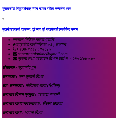
शुक्लाफाँटा निकुञ्जभित्र च्याउ गएका महिला सम्पर्कमा आए
५
भुटानी शरणार्थी प्रकरण, दुई जना पुर्व मन्त्रीलाई छ वर्ष कैद सजाय
सल्यान मिडिया हाउस प्रालि
कपुरकोट गाउँपालिका ०३ , सल्यान
+९७७-९८६८३१२३८५
saptarangionline@gmail.com
सूचना तथा प्रसारण विभाग दर्ता नं. : २४५२/०७७-७८
संचालक :
चुडामणि पुन
सम्पादक :
तारा कुमारी वि.क
सह–सम्पादक :
नोखिराम थापा (क्षितिज)
समाचार बिभाग प्रमुख :
प्रकाश भण्डारी
समाचार दाता/व्यबस्थापक : जिवन खड्का
समाचार दाता :
भावना बि.क