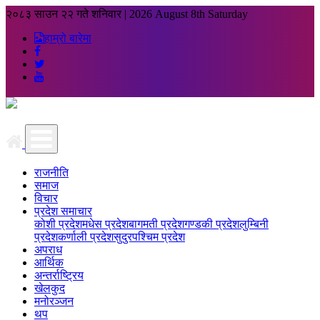
२०८३ साउन २२ गते शनिवार
|
2026 August 8th Saturday
हाम्रो बारेमा
राजनीति
समाज
विचार
प्रदेश समाचार
कोशी प्रदेश
मधेस प्रदेश
बागमती प्रदेश
गण्डकी प्रदेश
लुम्बिनी
प्रदेश
कर्णाली प्रदेश
सुदुरपश्चिम प्रदेश
अपराध
आर्थिक
अन्तर्राष्ट्रिय
खेलकुद
मनोरञ्जन
थप