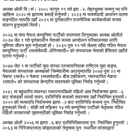
अध्यक्ष ओली वि।सं। २००८ फागुन ११ गते इवा –२, तेह्रथुममा जन्मनु भए पनि
उहाँहरू २०२० मा झापामा बसाइँ सर्नुभयो। २०२३ मा मार्क्सवादी अध्ययन दलमा
सङ्गठित भएपछि उहाँ २०२५ मा पूर्णकालीन राजनीतिक कार्यकर्ताको रूपमा
संलग्न हुनुभएको थियो।
२०२६ मा माघ नेपाल कम्युनिष्ट पार्टीको सदस्यता लिनुभएका अध्यक्ष ओलीले
२०२७ जेठ ९ गते पूर्णकालीन नेताको रूपमा आन्दोलन परिचालनका लागि
भूमिगत जीवन सुरु गर्नुभएको हो। २०३५ पुस ११ गते जेलमा रहँदा गठित नेपाल
कम्युनिस्ट पार्टी ९मार्क्सवादी–लेनिनवादी० को संस्थापक नेताको हैसियत उहाँले
प्राप्त गर्नुभयो।
२०४७ जेठ १ मा पार्टीको युवा संस्था प्रजातान्त्रिक राष्ट्रिय युवा सङ्घ,
नेपालको संस्थापक अध्यक्षको जिम्मेवारीमा आउनुभएपछि २०४७ पुस २२ मा
नेकपा ९माले० र नेकपा ९मार्क्सवादी० बीच एकीकरण, नवस्थापित नेकपा
९एमाले० को संस्थापक केन्द्रीय सदस्यको भूमिका निर्वाह गर्नुभयो।
२०४८ मा बहुदलीय व्यवस्था स्थापनापछिको पहिलो आम निर्वाचनमा झापा –६
बाट संसद्को तल्लो सदन, प्रतिनिधि सभाको सदस्यमा उहाँ निर्वाचित हुनुभयो।
२०५१ को मध्यावधि निर्वाचनमा झापा –२ बाट प्रतिनिधि सभामा पुनः निर्वाचित
हुनुभएको थियो। सोही वर्ष मङ्सिर १४ गते कम्युनिष्ट पार्टीको नेतृत्वमा गठित
पहिलो सरकारको गृहमन्त्रीको भूमिका निर्वाह गर्नुभयो ।
अध्यक्ष ओली २०५६ मा झापा –६ बाट प्रतिनिधिसभामा पुनः निर्वाचित हुनुभयो ।
२०६३ मा गिरिजाप्रसाद कोइरालाको नेतृत्वमा पुनः स्थापित सांसदद्वारा