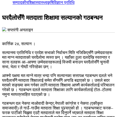
सम्पादकीय
शिक्षा
स्वास्थ्य
कृषि
विज्ञान प्रविधि
घरदैलोसँगै मतदाता शिक्षामा सल्यानको गठबन्धन
सप्तरंगी अनलाइन
कार्त्तिक २४, सल्यान ।
सल्यानमा प्रतिनिधि र प्रदेश सभाको निर्वाचन मिति नजिकिएसँगै उम्मेदवारहरू
मत माग्न मतदाताको घरदैलोमा व्यस्त छन् । यहाँका ठुला दलदेखि स्वतन्त्र र
साना दलहरू आ–आफ्ना उम्मेदवारहरूलाई विजयी बनाउन घरदैलोसँगै चुनावी
सभा, भेला र गोष्ठी गरिरहेका छन् ।
आफ्नो पक्षमा मत माग्ने मात्र भन्दा पनि सल्यानका सत्तापक्ष गठबन्धन दलले भने
घरदैलासँगै मतदाता शिक्षालाई समेत सँगसँगै अगाडि बढाएको छ । उसले बदर
मतको सङ्ख्या कम गर्नका लागि मतदाता शिक्षामा आफ्नै कार्यकर्तालाई परिचालन
गरेको छ । गठबन्धन दलले मतदाता शिक्षाका लागि कार्यकर्तालाई टोल–टोलमा
नमुना मतपत्रसहित पठाएको छ ।
गठबन्धन दल नेकपा माओवादी केन्द्र,नेपाली कांग्रेस र नेकपा (एकीकृत
समाजवादी) ले गाउँ–गाउँमा मतदाता शिक्षा पु¥याएको हो । गठबन्धनबाट फरक–
फरक पार्टीको चिह्नमा एउटै मतदाताले मत दिनुपर्ने भएकाले मतदाता शिक्षा