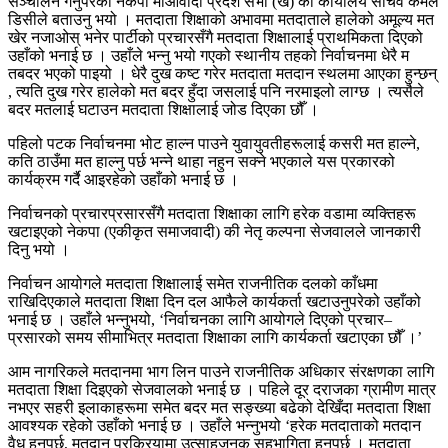
सञ्चालन गर्नुपरेको नेकपा माओवादी प्रदेश सभा (ख) का कार्यालय सचिव कमल
डिसीले बताउनु भयो । मतदाता शिक्षाको अभावमा मतदाताले हालेको अमूल्य मत
खेर नजाओस् भनेर पार्टीको प्रचारसँगै मतदाता शिक्षालाई प्राथमिकता दिएको
उहाँको भनाई छ । उहाँले भन्नु भयो गएको स्थानीय तहको निर्वाचनमा धेरै म
तबदर भएको पाइयो । धेरै दुख कष्ट गरेर मतदाता मतदान स्थलमा आएका हुन्छन्
, त्यति दुख गरेर हालेको मत बदर हुँदा जसलाई पनि नरमाइलो लाग्छ । त्यसैले
बदर मतलाई घटाउन मतदाता शिक्षालाई जोड दिएका छौँ ।
पहिलो पटक निर्वाचनमा भोट हाल्न पाउने युवायुवतीहरूलाई कसरी मत हाल्ने,
कति ठाउँमा मत हाल्नु पर्छ भन्ने थाहा नहुन सक्ने भएकाले यस प्रकारको
कार्यक्रम गर्दै आइरहेको उहाँको भनाई छ ।
निर्वाचनको प्रचारप्रसारसँगै मतदाता शिक्षाका लागि हरेक वडामा व्यक्तिहरू
खटाइएको नेकपा (एकीकृत समाजवादी) की नेतृ कल्पना सेजवालले जानकारी
दिनु भयो ।
निर्वाचन आयोगले मतदाता शिक्षालाई समेत राजनीतिक दलको काँधमा
राखिदिएकाले मतदाता शिक्षा दिन दल आफैले कार्यकर्ता खटाउनुपरेको उहाँको
भनाई छ । उहाँले भन्नुभयो, ‘निर्वाचनका लागि आयोगले दिएको प्रचार–
प्रसारको समय सीमाभित्र मतदाता शिक्षाका लागि कार्यकर्ता खटाएका छौँ ।’
आम नागरिकले मतदानमा भाग लिन पाउने राजनीतिक अधिकार संरक्षणका लागि
मतदाता शिक्षा दिइएको सेजवालको भनाई छ । पहिले दूर दराजका ग्रामीण मात्र
नभएर सहरी इलाकाहरूमा समेत बदर मत सङ्ख्या बढेको देखिँदा मतदाता शिक्षा
आवश्यक रहेको उहाँको भनाई छ । उहाँले भन्नुभयो ‘हरेक मतदाताको मतदान
वैध हुनुपर्छ, मतदान प्रक्रियामा उत्साहजनक सहभागिता हुनुपर्छ । मतदाता