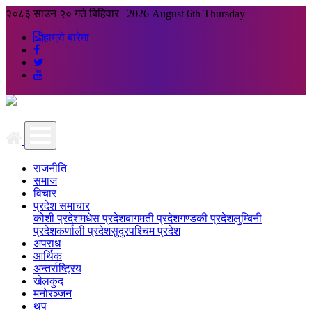
२०८३ साउन २० गते बिहिवार
|
2026 August 6th Thursday
हाम्रो बारेमा
राजनीति
समाज
विचार
प्रदेश समाचार
कोशी प्रदेश
मधेस प्रदेश
बागमती प्रदेश
गण्डकी प्रदेश
लुम्बिनी
प्रदेश
कर्णाली प्रदेश
सुदुरपश्चिम प्रदेश
अपराध
आर्थिक
अन्तर्राष्ट्रिय
खेलकुद
मनोरञ्जन
थप