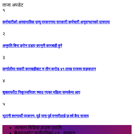
ताजा अपडेट
१
कर्मचारीको अस्वाभाविक मृत्यु प्रकरणमा सरकारी कर्मचारी अनुसन्धानको दायरामा
२
अनुमति बिना ड्रोन उडाए कानुनी कारबाही हुने
३
कर्णालीमा सवारी कारबाहीबाट रु तीन करोड ४१ लाख राजस्व सङ्कलन
४
शुक्लाफाँटा निकुञ्जभित्र च्याउ गएका महिला सम्पर्कमा आए
५
भुटानी शरणार्थी प्रकरण, दुई जना पुर्व मन्त्रीलाई छ वर्ष कैद सजाय
सल्यान मिडिया हाउस प्रालि
कपुरकोट गाउँपालिका ०३ , सल्यान