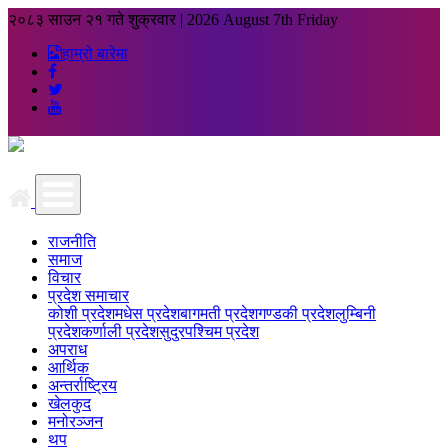
२०८३ साउन २१ गते शुक्रवार
|
2026 August 7th Friday
हाम्रो बारेमा
राजनीति
समाज
विचार
प्रदेश समाचार
कोशी प्रदेश
मधेस प्रदेश
बागमती प्रदेश
गण्डकी प्रदेश
लुम्बिनी
प्रदेश
कर्णाली प्रदेश
सुदुरपश्चिम प्रदेश
अपराध
आर्थिक
अन्तर्राष्ट्रिय
खेलकुद
मनोरञ्जन
थप