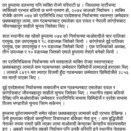
तर हुम्लामा दलभन्दा पनि व्यक्ति रोज्ने परिपाटी छ । जिल्लामा पार्टीभन्दा
व्यक्तिको प्रभाव बलियो छ भन्ने प्रमाण हो, २०७४ सालको निर्वाचन । व्यक्ति
रोजेकै कारण ०७४ को प्रतिनिधि तथा प्रदेशसभा निर्वाचनमा स्वतन्त्र उम्मेदवार
छक्कबहादुर लामा, वाम गठबन्धनबाट एमालेका दल रावल र नेपाली कांग्रेसबाट
जीवनबहादुर शाहीले चुनाव जितेका थिए ।
सात स्थानीय तह रहेको हुम्लामा ०७४ को निर्वाचनमा माओवादीले चार पालिका
प्रमुख, एक उपप्रमुख र १८ वडाध्यक्ष जितेको थियो । कांग्रेसले दुई पालिका
प्रमुख, एक उपप्रमुख र ११ वडाध्यक्ष जितेको थियो । एक पालिकाको अध्यक्ष,
तीन उपाध्यक्ष र १० वडाध्यक्ष जितको एमाले हुम्लामा तेस्रो बनेको थियो ।
तर प्रतिनिधिसभा निर्वाचनमा भने मतदाताले व्यक्ति रोज्दा स्वतन्त्रबाट
छक्कबहादुर लामाले वाम गठबन्धनका उम्मेदवार छिमिदोर्जे लामालाई हराएका थिए
। लामाले ८४९१ मत ल्याएर विजयी हुँदा गठबन्धका उम्मेदवार छिमिदोर्जेले २८५६
मत मात्रै पाएका थिए ।
दुई प्रदेशसभा निर्वाचनमा तत्कालीन वाम गठबन्धनबाट एमालेका रावल र
कांग्रेसबाट जीवनबहादुर शाहीले चुनाव जितेका थिए । स्थानीय तहमा बलियो
देखिए पनि माओवादीका उम्मेदवार ९प्रतिनिधि सभामा छिमिदोर्जे र प्रदेश सभामा
विजय भण्डारीले चुनाव जित्न सकेनन् ।
हुम्लामा पूर्वराज्यमन्त्री समेत रहेका छक्कबहादुर लामाको बढी प्रभाव देखिन्छ ।
उनी हुम्लाका पहिलो कम्युनिस्ट विचारधारा बोकेका नेता हुन् । वाम बुद्धिजीवी
नेताका रुपमा राम्रो छवि भएका लामा माओवादी केन्द्रका केन्द्रीय सदस्यसमेत
हुन् । अबको स्थानीय तहको निर्वाचन पनि उनकै वरिपरि हुने स्थानीय नेताहरू