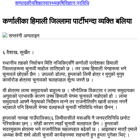
सम्पादकीय
शिक्षा
स्वास्थ्य
कृषि
विज्ञान प्रविधि
कर्णालीका हिमाली जिल्लामा पार्टीभन्दा व्यक्ति बलिया
सप्तरंगी अनलाइन
६ वैशाख, सुर्खेत ।
स्थानीय तहको निर्वाचन मिति नजिकिएसँगै कर्णाली प्रदेशका हिमाली
जिल्लाहरूमा चुनावी माहोल तातिएको छ । तर उच्च हिमाली भेगहरूमा भने
चुनावले छोएको छैन । उपल्लो डोल्पा, हुम्लाको लिमी क्षेत्र र मुगुको मुगुम
कार्मारोङ क्षेत्रमा चुनावको चलहपहल शून्य जस्तै छ ।
यी क्षेत्रमा लामा समुदायको बाहुल्य छ । भौगोलिक विकटता र लामा समुदायका
अगुवाको प्रभावकै कारण उच्च हिमाली भेगमा चुनावले नछोएको हो । लामा
समुदायले आफ्नै नेतृत्वको निर्देशन मान्ने तर राजनीतिसँग खासै वास्ता नगर्ने
भएकाले पनि हिमाली भेगमा दलहरूले चुनावी गतिविधि गरेका छैनन् ।
हुम्लाको नाम्खा गाउँपालिका(६ लिमीवासीले यसअघि नै जनप्रतिनिधि छनोट
गरिसकेका छन् । सोही कारण त्यहाँ चुनावी चलहपल छैन । हुम्लाको
सदरमुकाम क्षेत्रमा भने राजनीतिक चहलपहल बढेको छ । आइतबार मात्रै एमाले
अध्यक्ष केपी शर्मा ओली चुनावी कार्यक्रममा सहभागी हुन हुम्ला पुगेका थिए ।