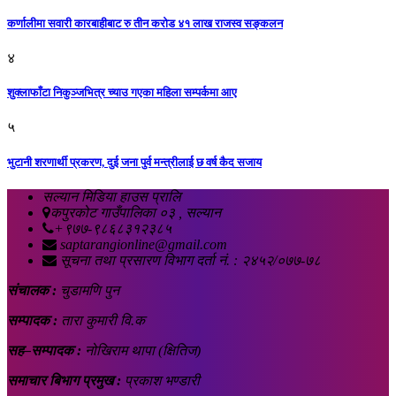
कर्णालीमा सवारी कारबाहीबाट रु तीन करोड ४१ लाख राजस्व सङ्कलन
४
शुक्लाफाँटा निकुञ्जभित्र च्याउ गएका महिला सम्पर्कमा आए
५
भुटानी शरणार्थी प्रकरण, दुई जना पुर्व मन्त्रीलाई छ वर्ष कैद सजाय
सल्यान मिडिया हाउस प्रालि
कपुरकोट गाउँपालिका ०३ , सल्यान
+९७७-९८६८३१२३८५
saptarangionline@gmail.com
सूचना तथा प्रसारण विभाग दर्ता नं. : २४५२/०७७-७८
संचालक :
चुडामणि पुन
सम्पादक :
तारा कुमारी वि.क
सह–सम्पादक :
नोखिराम थापा (क्षितिज)
समाचार बिभाग प्रमुख :
प्रकाश भण्डारी