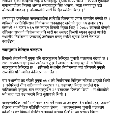
समाजवादीका केन्द्रीय सदस्य धनबहादुर बुढाकै वरपर चल्छ । त्यसैले एकीकृत
समाजवादीका जिल्ला अध्यक्ष नन्दबहादुर सिंह भन्छन्, ‘जता धनबहादुर उतै
डोल्पाली जान्छन् । डोल्पालीले पार्टी चिन्दैन व्यक्ति चिन्छ ।’
धनबहादुर एमालेबाट समाजवादीमा लागेपछि जिल्लामा एमाले कमजोर बनेको छ ।
अघिल्लो प्रतिनिधिसभा निर्वाचनमा धनबहादुर खसेको कुल १५ हजार ८१२
मतमध्ये ११ हजार ७६१ मत ल्याएर विजयी भएका थिए । २०७० सालको दोस्रो
संविधान सभाको निर्वाचनमा पनि भारी मत ल्याएर विजयी भएका बुढाले आउँदो
स्थानीय निर्वाचनमा जसलाई उम्मेदवार बनाए उसैले चुनाव जित्ने नेताहरू
बताउँछन् ।
सदरमुकाम केन्द्रित चलहपल
हिमाली क्षेत्रमै पर्ने मुगुमा पनि सदरमुकाम केन्द्रित चुनावी चलहपल बढेको छ ।
सत्ता गठबन्धन दलहरुले उम्मेदवार टुङ्गो लगाउन नसक्दा चुनावी गतिविधि
सदरमुकाम केन्द्रित छ । अघिल्लो स्थानीय निर्वाचनको मत परिणमले मुगुको
राजनीति पनि व्यक्ति केन्द्रित जनाउँछ ।
चार स्थानीय तह रहेको मुगुमा ०७४ को निर्वाचनमा मिश्रित नजिता आएको थियो
। कांग्रेसले तीन पालिकाको प्रमुख र १६ वडाध्यक्ष जित्दा एमालेले एक
पालिकाको प्रमुख, चार उपप्रमुख र २१ वडाध्यक्ष जितेको थियो । माओवादीले
भने सात वटा वडाध्यक्षमै चित्त बुझाएको थियो ।
जनप्रतिधिका लागि मनोनयन दर्ता गर्ने समय आउन हप्तादिन बाँकी रहदा उपल्लो
क्षेत्रमा राजनीतिक गतिविधि भएका छैनन् । ‘सदरमुकाममा चुनावी चलहलप
बढेको छ तर हिमाली भेगतिर चुनावको प्रभाव छैन’ मुगुका प्रमुख जिल्ला