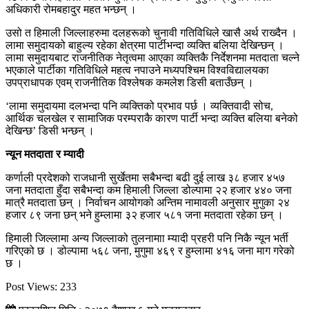
अधिकारी रोमबहादुर महत भन्छन् ।
उसो त हिमाली जिल्लाहरुमा दलहरूको चुनावी गतिविधिले खासै अर्थ राख्दैन ।
लामा समुदायको बाहुल्य रहेका क्षेत्रमा पार्टीभन्दा व्यक्ति बलिया देखिन्छन् ।
लामा समुदायबाट राजनीतिक नेतृत्वमा आएका व्यक्तिकै निर्देशनमा मतदाता चल्ने
भएकाले पार्टीका गतिविधिले महत्व नपाउने मध्यपश्चिम विश्वविद्यालयका
उपप्राधापक एवम् राजनीतिक विश्लेषक कमलेश डिसी बताउँछन् ।
‘लामा समुदायमा दलभन्दा पनि व्यक्तिको प्रभाव पर्छ । व्यक्तिवादी सोच,
आर्थिक चलखेल र सामाजिक परम्पराकै कारण पार्टी भन्दा व्यक्ति बलिया बनेको
देखिन्छ’ डिसी भन्छन् ।
न्यून मतदाता र म्यादी
कर्णाली प्रदेशको राजधानी सुर्खेतमा सबैभन्दा बढी दुई लाख ३८ हजार ४५७
जना मतदाता हुँदा सबैभन्दा कम हिमाली जिल्ला डोल्पामा २२ हजार ४४० जना
मात्रै मतदाता छन् । निर्वाचन आयोगको अन्तिम नामावली अनुसार मुगुका २४
हजार ८९ जना छन् भने हुम्लामा ३२ हजार ५८१ जना मतदाता रहेका छन् ।
हिमाली जिल्लामा अन्य जिल्लाको तुलनामाा म्यादी प्रहरी पनि निकै न्यून भर्ती
गरिएको छ । डोल्पामा ५६८ जना, मुगुमा ४६९ र हुम्लामा ४१६ जना माग गरेको
छ ।
Post Views:
233