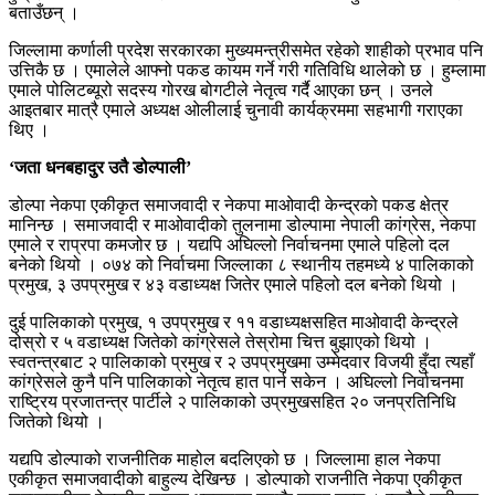
बताउँछन् ।
जिल्लामा कर्णाली प्रदेश सरकारका मुख्यमन्त्रीसमेत रहेको शाहीको प्रभाव पनि
उत्तिकै छ । एमालेले आफ्नो पकड कायम गर्ने गरी गतिविधि थालेको छ । हुम्लामा
एमाले पोलिटब्यूरो सदस्य गोरख बोगटीले नेतृत्व गर्दै आएका छन् । उनले
आइतबार मात्रै एमाले अध्यक्ष ओलीलाई चुनावी कार्यक्रममा सहभागी गराएका
थिए ।
‘जता धनबहादुर उतै डोल्पाली’
डोल्पा नेकपा एकीकृत समाजवादी र नेकपा माओवादी केन्द्रको पकड क्षेत्र
मानिन्छ । समाजवादी र माओवादीको तुलनामा डोल्पामा नेपाली कांग्रेस, नेकपा
एमाले र राप्रपा कमजोर छ । यद्यपि अघिल्लो निर्वाचनमा एमाले पहिलो दल
बनेको थियो । ०७४ को निर्वाचमा जिल्लाका ८ स्थानीय तहमध्ये ४ पालिकाको
प्रमुख, ३ उपप्रमुख र ४३ वडाध्यक्ष जितेर एमाले पहिलो दल बनेको थियो ।
दुई पालिकाको प्रमुख, १ उपप्रमुख र ११ वडाध्यक्षसहित माओवादी केन्द्रले
दोस्रो र ५ वडाध्यक्ष जितेको कांग्रेसले तेस्रोमा चित्त बुझाएको थियो ।
स्वतन्त्रबाट २ पालिकाको प्रमुख र २ उपप्रमुखमा उम्मेदवार विजयी हुँदा त्यहाँ
कांग्रेसले कुनै पनि पालिकाको नेतृत्व हात पार्न सकेन । अघिल्लो निर्वाचनमा
राष्ट्रिय प्रजातन्त्र पार्टीले २ पालिकाको उप्रमुखसहित २० जनप्रतिनिधि
जितेको थियो ।
यद्यपि डोल्पाको राजनीतिक माहोल बदलिएको छ । जिल्लामा हाल नेकपा
एकीकृत समाजवादीको बाहुल्य देखिन्छ । डोल्पाको राजनीति नेकपा एकीकृत