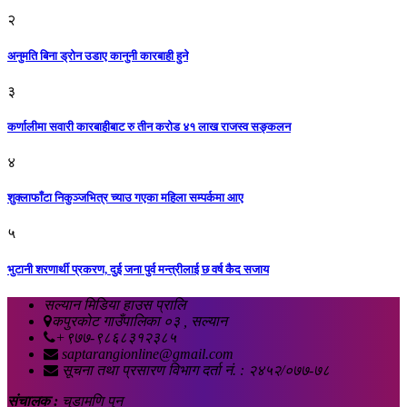
२
अनुमति बिना ड्रोन उडाए कानुनी कारबाही हुने
३
कर्णालीमा सवारी कारबाहीबाट रु तीन करोड ४१ लाख राजस्व सङ्कलन
४
शुक्लाफाँटा निकुञ्जभित्र च्याउ गएका महिला सम्पर्कमा आए
५
भुटानी शरणार्थी प्रकरण, दुई जना पुर्व मन्त्रीलाई छ वर्ष कैद सजाय
सल्यान मिडिया हाउस प्रालि
कपुरकोट गाउँपालिका ०३ , सल्यान
+९७७-९८६८३१२३८५
saptarangionline@gmail.com
सूचना तथा प्रसारण विभाग दर्ता नं. : २४५२/०७७-७८
संचालक :
चुडामणि पुन