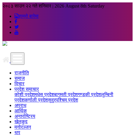
२०८३ साउन २२ गते शनिवार
|
2026 August 8th Saturday
हाम्रो बारेमा
राजनीति
समाज
विचार
प्रदेश समाचार
कोशी प्रदेश
मधेस प्रदेश
बागमती प्रदेश
गण्डकी प्रदेश
लुम्बिनी
प्रदेश
कर्णाली प्रदेश
सुदुरपश्चिम प्रदेश
अपराध
आर्थिक
अन्तर्राष्ट्रिय
खेलकुद
मनोरञ्जन
थप