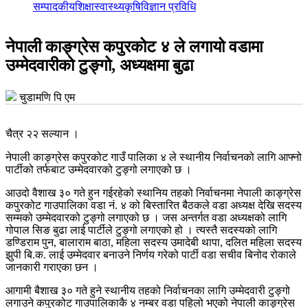
सम्पादकीय
शिक्षा
स्वास्थ्य
कृषि
विज्ञान प्रविधि
नेपाली काङ्ग्रेस कपुरकोट ४ ले लगायो वडामा
उम्मेदवारीको टुङ्गो, अध्यक्षमा बुढा
चुडामणि पि एम
चैत्र २२ सल्यान ।
नेपाली काङ्ग्रेस कपुरकोट गाउँ पालिका ४ ले स्थानीय निर्वाचनको लागि आफ्नो
पार्टीको तर्फबाट उम्मेदवारको टुङ्गो लगाएको छ ।
आउदो वैशाख ३० गते हुन गईरहेको स्थानिय तहको निर्वाचनमा नेपाली काङ्ग्रेस
कपुरकोट गाउपालिका वडा नं. ४ को बिस्तारित बैठकले वडा अध्यक्ष देखि सदस्य
सम्मको उम्मेदवारको टुङ्गो लगाएको छ । जस अन्तर्गत वडा अध्यक्षको लागि
गोपाल सिङ बुढा लाई पार्टीले टुङ्गो लगाएको हो । त्यस्तै सदस्यको लागि
डण्डिराम पुन, बालाराम बाठा, महिला सदस्य उमादेबी थापा, दलित महिला सदस्य
झुपी बि.क. लाई उम्मेदवार बनाउने निर्णय गरेको पार्टी वडा सचीव बिनोद रोकाले
जानकारी गराएका छन ।
आगामी बैशाख ३० गते हुने स्थानीय तहको निर्वाचनका लागि उम्मेदवारी टुङ्गो
लगाउने कपुरकोट गाउपालिकाकै ४ नम्बर वडा पहिलो भएको नेपाली काङ्ग्रेस