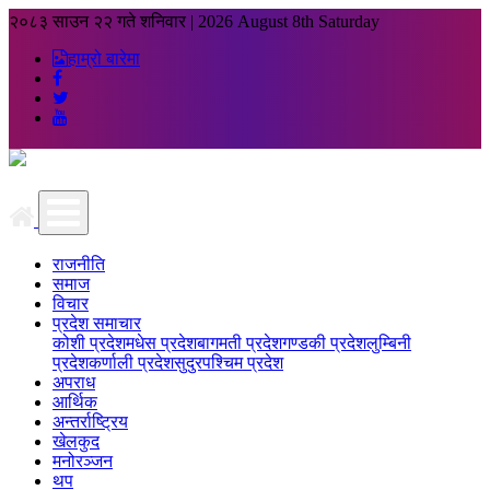
२०८३ साउन २२ गते शनिवार
|
2026 August 8th Saturday
हाम्रो बारेमा
राजनीति
समाज
विचार
प्रदेश समाचार
कोशी प्रदेश
मधेस प्रदेश
बागमती प्रदेश
गण्डकी प्रदेश
लुम्बिनी
प्रदेश
कर्णाली प्रदेश
सुदुरपश्चिम प्रदेश
अपराध
आर्थिक
अन्तर्राष्ट्रिय
खेलकुद
मनोरञ्जन
थप