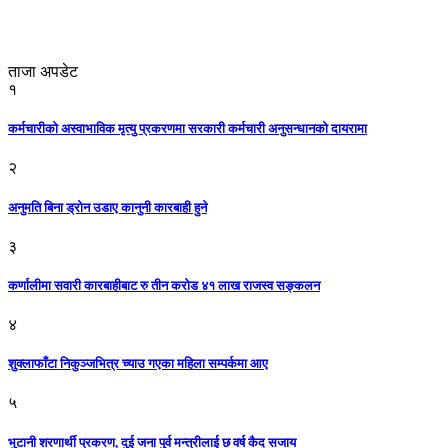
ताजा अपडेट
१
कर्मचारीको अस्वाभाविक मृत्यु प्रकरणमा सरकारी कर्मचारी अनुसन्धानको दायरामा
२
अनुमति बिना ड्रोन उडाए कानुनी कारबाही हुने
३
कर्णालीमा सवारी कारबाहीबाट रु तीन करोड ४१ लाख राजस्व सङ्कलन
४
शुक्लाफाँटा निकुञ्जभित्र च्याउ गएका महिला सम्पर्कमा आए
५
भुटानी शरणार्थी प्रकरण, दुई जना पुर्व मन्त्रीलाई छ वर्ष कैद सजाय