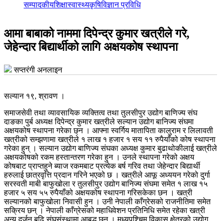
सम्पादकीय
शिक्षा
स्वास्थ्य
कृषि
विज्ञान प्रविधि
आमा बाबाको नाममा दिपेन्द्र कुमार खत्रीले गरे,
जेहेन्दार बिद्यार्थीको लागि अक्षयकोष स्थापना
सप्तरंगी अनलाइन
सल्यान १९, श्रावण ।
समाजसेवी तथा व्यावसायिक व्यक्तित्व तथा तुलसीपुर उद्योग बाणिज्य संघ
दाङका पुर्ब अध्यक्ष दिपेन्द्र कुमार खत्रीले सल्यान उद्योग बानिज्य संघमा
अक्षयकोष स्थापना गरेका छ्न । आफ्ना स्वर्गिय मातापिता कालुराम र लिलावती
खत्रीको सम्झणामा खत्रीले १ लाख १ हजार १ सय ११ रुपैयाँको कोष स्थापना
गरेका हुन् । सल्यान उद्योग बाणिज्य संघका अध्यक्ष कुमार बुढाथोकीलाई खत्रीले
अक्षयकोषको रकम हस्तान्तरण गरेका हुन । उनले स्थापना गरेको अक्षय
कोषबाट प्राप्तहुने ब्याज रकमबाट प्रत्येक बर्ष गरिव तथा जेहेन्दार बिद्यार्थी
हरुलाई छात्रवृत्ति प्रदान गरिने भएको छ । खत्रीले आफू अध्ययन गरेको दुर्गा
सरस्वती माबी बाफुखोला र तुलसीपुर उद्योग बानिज्य संघमा समेत १ लाख १५
हजार ५ सय ५५ रुपैयाँको अक्षयकोष स्थापना गरिसकेका छन । खत्री
सल्यानको बाफुखोला निवासी हुन । उनी नेपाली काँग्रेसको राजनीतिमा समेत
सक्रिय छन् । नेपाली काँग्रेसको महाधिवेशन प्रतिनिधि समेत रहेका खत्री
अन्य दर्जन बढि संघसंस्थामा आबद्ध छन् । मध्यपश्चिम विकास क्षेत्रको उद्योग