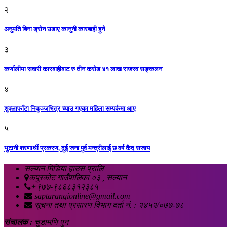
२
अनुमति बिना ड्रोन उडाए कानुनी कारबाही हुने
३
कर्णालीमा सवारी कारबाहीबाट रु तीन करोड ४१ लाख राजस्व सङ्कलन
४
शुक्लाफाँटा निकुञ्जभित्र च्याउ गएका महिला सम्पर्कमा आए
५
भुटानी शरणार्थी प्रकरण, दुई जना पुर्व मन्त्रीलाई छ वर्ष कैद सजाय
सल्यान मिडिया हाउस प्रालि
कपुरकोट गाउँपालिका ०३ , सल्यान
+९७७-९८६८३१२३८५
saptarangionline@gmail.com
सूचना तथा प्रसारण विभाग दर्ता नं. : २४५२/०७७-७८
संचालक :
चुडामणि पुन