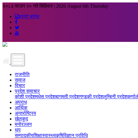
२०८३ साउन २० गते बिहिवार
|
2026 August 6th Thursday
हाम्रो बारेमा
राजनीति
समाज
विचार
प्रदेश समाचार
कोशी प्रदेश
मधेस प्रदेश
बागमती प्रदेश
गण्डकी प्रदेश
लुम्बिनी प्रदेश
कर्णाल
अपराध
आर्थिक
अन्तर्राष्ट्रिय
खेलकुद
मनोरञ्जन
थप
सम्पादकीय
शिक्षा
स्वास्थ्य
कृषि
विज्ञान प्रविधि