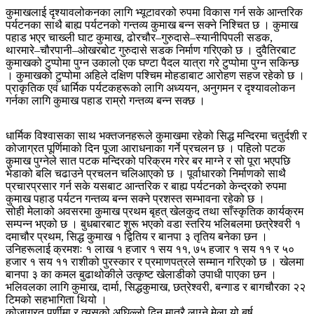
कुमाखलाई दृश्यावलोकनका लागि भ्यूटावरको रुपमा विकास गर्न सके आन्तरिक
पर्यटनका साथै बाह्य पर्यटनको गन्तव्य कुमाख बन्न सक्ने निश्चित छ । कुमाख
पहाड भएर चाख्ली घाट कुमाख, ढोरचौर–गुरुदासे–स्यानीपिपली सडक,
थारमारे–चौरपानी–ओखरबोट गुरुदासे सडक निर्माण गरिएको छ । दुवैतिरबाट
कुमाखको टुप्पोमा पुग्न उकालो एक घण्टा पैदल यात्रा गरे टुप्पोमा पुग्न सकिन्छ
। कुमाखको टुप्पोमा अहिले दक्षिण पश्चिम मोहडाबाट आरोहण सहज रहेको छ ।
प्राकृतिक एवं धार्मिक पर्यटकहरूको लागि अध्ययन, अनुगमन र दृश्यावलोकन
गर्नका लागि कुमाख पहाड राम्रो गन्तव्य बन्न सक्छ ।
धार्मिक विश्वासका साथ भक्तजनहरूले कुमाखमा रहेको सिद्ध मन्दिरमा चतुर्दशी र
कोजाग्रत पूर्णिमाको दिन पूजा आराधनाका गर्ने प्रचलन छ । पहिलो पटक
कुमाख पुग्नेले सात पटक मन्दिरको परिक्रम गरेर बर माग्ने र सो पूरा भएपछि
भेडाको बलि चढाउने प्रचलन चलिआएको छ । पूर्वाधारको निर्माणको साथै
प्रचारप्रसार गर्न सके यसबाट आन्तरिक र बाह्य पर्यटनको केन्द्रको रुपमा
कुमाख पहाड पर्यटन गन्तव्य बन्न सक्ने प्रशस्त सम्भावना रहेको छ ।
सोही मेलाको अवसरमा कुमाख प्रथम बृहत् खेलकुद तथा साँस्कृतिक कार्यक्रम
सम्पन्न भएको छ । बुधबारबाट शुरू भएको वडा स्तरिय भलिबलमा छत्रेश्वरी १
दमाचौर प्रथम, सिद्ध कुमाख १ द्वितिय र बानपा ३ तृतिय बनेका छन ।
उनिहरूलाई क्रमशः १ लाख १ हजार १ सय ११, ७५ हजार १ सय ११ र ५०
हजार १ सय ११ राशीको पुरस्कार र प्रमाणपत्रले सम्मान गरिएको छ । खेलमा
बानपा ३ का कमल बुढाथोकीले उत्कृष्ट खेलाडीको उपाधी पाएका छन ।
भलिवलका लागि कुमाख, दार्मा, सिद्धकुमाख, छत्रेश्वरी, बन्गाड र बागचौरका २२
टिमको सहभागिता थियो ।
कोजाग्रत पुर्णीमा र त्यसको अघिल्लो दिन मात्रै लाग्ने मेला यो बर्ष