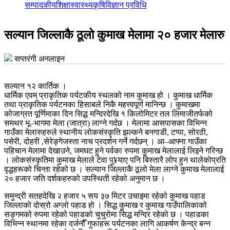
सम्पादकीय
शिक्षा
स्वास्थ्य
कृषि
विज्ञान प्रविधि
सल्यान जिल्लाकै ठूलो कुमाख मेलामा २० हजार मेलारु
सप्तरंगी अनलाइन
सल्यान १२ कार्तिक ।
धार्मिक एवम् प्राकृतिक पर्यटकीय स्थलको नाम कुमाख हो । कुमाख धार्मिक
तथा प्राकृतिक पर्यटनका हिसाबले निकै महत्त्वपूर्ण मानिन्छ । कुमाखमा
कोजाग्रत पूर्णिमाका दिन सिद्ध मन्दिरदेखि १ किलोमिटर तल लिमाजीतर्फको
समथर भू–भागमा मेला (जात्रा) लाग्ने गर्दछ । मेलामा आसपासका विभिन्न
गाउँका मेलारुहरुले स्थानीय लोकसंस्कृति झल्कने बनगाडी, टप्पा, सोरठी,
पसेरी, दोहरी ,सेरेङ्गेजस्ता नाच प्रदर्शन गर्ने गर्दछन् । आ–आफ्ना गाउँका
पहिचान मेलामा देखाउने, जमघट हुने पर्वका रुपमा कुमाख मेलालाई लिइने गरिन्छ
। लोकसंस्कृतिमा कुमाख मेलाले टेवा पु¥याए पनि बिस्तारै लोप हुन थालेकोप्रति
वृद्धहरूको चिन्ता रहेको छ । सल्यान जिल्लाकै ठूलो मेला लाग्ने कुमाख मेलालाई
२० हजार जति दर्शकहरुको उपस्थिती रहेको अनुमान छ ।
समुन्द्री सतहदेखि २ हजार ५ सय ३७ मिटर उचाइमा रहेको कुमाख पहाड
जिल्लाको दोस्रो अग्लो पहाड हो । सिद्ध कुमाख र कुमाख गाउँपालिकाको
सङ्गमको रुपमा रहेको पहाडको चुचुरोमा सिद्ध मन्दिर रहेको छ । पहाडका
विभिन्न स्थानमा रहेका दर्जनौँ गुफाहरू पर्यटनका लागि आकर्षण केन्द्र बन्न