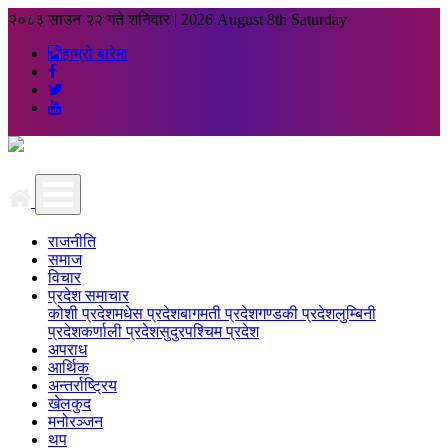
२०८३ साउन २२ गते शनिवार
|
2026 August 8th Saturday
हाम्रो बारेमा
राजनीति
समाज
विचार
प्रदेश समाचार
कोशी प्रदेश
मधेस प्रदेश
बागमती प्रदेश
गण्डकी प्रदेश
लुम्बिनी
प्रदेश
कर्णाली प्रदेश
सुदुरपश्चिम प्रदेश
अपराध
आर्थिक
अन्तर्राष्ट्रिय
खेलकुद
मनोरञ्जन
थप