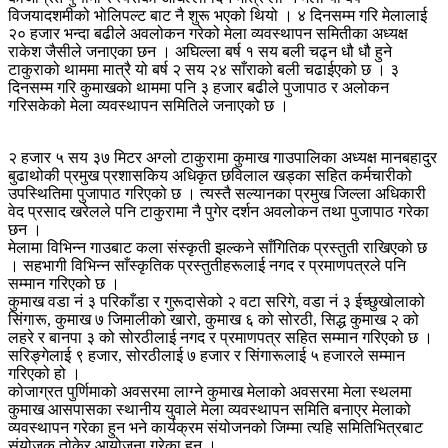
विजयादशमीको भोलिपल्ट बाट नै शुरू भएको थियो । ४ दिनसम्म गरि मेलालाई
२० हजार भन्दा बढीले अवलोकन गरेको मेला व्यवस्थापन समितीका अध्यक्ष
राकेश जैसीले जनाएका छन । अघिल्ला बर्ष १ सय बली चढ्न धौ धौ हुने
टाकुराको थाममा मात्रै यो बर्ष २ सय २४ साँराको बली चढाईएको छ । ३
दिनसम्म गरि कुमाखको थाममा पनि ३ हजार बढीले पुजापाठ र अलोकन
गरिसकेको मेला व्यवस्थापन समितिले जनाएको छ ।
२ हजार ५ सय ३७ मिटर अग्लो टाकुरामा कुमाख गाउपालिका अध्यक्ष मानबहादुर
बुढाथोकी प्रमुख प्रशासकिय अधिकृत छविलाल खड्का सहित कर्मचारीको
उपस्थितिमा पुजापाठ गरिएको छ । त्यस्तै सल्यानका प्रमुख जिल्ला अधिकारी
वेद प्रसाद खरेलले पनि टाकुरामा नै पुगेर दर्शन अवलोकन तथा पुजापाठ गरेका
छन ।
मेलामा विभिन्न गाउबाट कला संस्कृती झल्कने साँगितिक प्रस्तुती राखिएको छ
। सहभागी विभिन्न साँस्कृतिक प्रस्तुतीहरूलाई नगद र प्रमाणपत्रले पनि
सम्मान गरिएको छ ।
कुमाख वडा नं ३ परिकाँडा र गुरूदासेको २ वटा सरिगे, वडा नं ३ ईच्छुखोलाको
सिंगारू, कुमाख ७ जिमालीको खारो, कुमाख ६ को सोरठी, सिद्ध कुमाख २ को
लहरे र बानपा ३ को सोरठीलाई नगद र प्रमाणपत्र सहित सम्मान गरिएको छ ।
सरिङ्गेलाई ९ हजार, सोरठीलाई ७ हजार र सिंगारूलाई ५ हजारले सम्मान
गरिएको हो ।
कोजाग्रत पुर्णिमाको अवसरमा लाग्ने कुमाख मेलाको अवसरमा मेला स्थलमा
कुमाख आसपासका स्थानीय युवाले मेला व्यवस्थापन समिति बनाएर मेलाको
व्यवस्थापन गरेका हुन भने कार्यक्रम संयोजनको जिम्मा त्यहि समितिभित्रबाट
संयोजक तोकेर आयोजना गरेका हुन ।