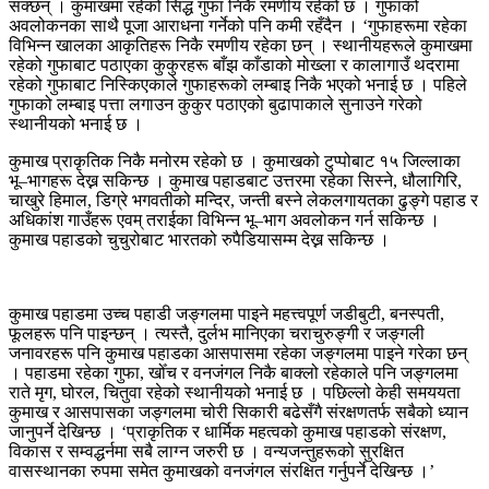
सक्छन् । कुमाखमा रहेको सिद्ध गुफा निकै रमणीय रहेको छ । गुफाको
अवलोकनका साथै पूजा आराधना गर्नेको पनि कमी रहँदैन । ‘गुफाहरूमा रहेका
विभिन्न खालका आकृतिहरू निकै रमणीय रहेका छन् । स्थानीयहरूले कुमाखमा
रहेको गुफाबाट पठाएका कुकुरहरू बाँझ काँडाको मोख्ला र कालागाउँ थदरामा
रहेको गुफाबाट निस्किएकाले गुफाहरूको लम्बाइ निकै भएको भनाई छ । पहिले
गुफाको लम्बाइ पत्ता लगाउन कुकुर पठाएको बुढापाकाले सुनाउने गरेको
स्थानीयको भनाई छ ।
कुमाख प्राकृतिक निकै मनोरम रहेको छ । कुमाखको टुप्पोबाट १५ जिल्लाका
भू–भागहरू देख्न सकिन्छ । कुमाख पहाडबाट उत्तरमा रहेका सिस्ने, धौलागिरि,
चाखुरे हिमाल, डिग्रे भगवतीको मन्दिर, जन्ती बस्ने लेकलगायतका ढुङ्गे पहाड र
अधिकांश गाउँहरू एवम् तराईका विभिन्न भू–भाग अवलोकन गर्न सकिन्छ ।
कुमाख पहाडको चुचुरोबाट भारतको रुपैडियासम्म देख्न सकिन्छ ।
कुमाख पहाडमा उच्च पहाडी जङ्गलमा पाइने महत्त्वपूर्ण जडीबुटी, बनस्पती,
फूलहरू पनि पाइन्छन् । त्यस्तै, दुर्लभ मानिएका चराचुरुङ्गी र जङ्गली
जनावरहरू पनि कुमाख पहाडका आसपासमा रहेका जङ्गलमा पाइने गरेका छन्
। पहाडमा रहेका गुफा, खोँच र वनजंगल निकै बाक्लो रहेकाले पनि जङ्गलमा
राते मृग, घोरल, चितुवा रहेको स्थानीयको भनाई छ । पछिल्लो केही समययता
कुमाख र आसपासका जङ्गलमा चोरी सिकारी बढेसँगै संरक्षणतर्फ सबैको ध्यान
जानुपर्ने देखिन्छ । ‘प्राकृतिक र धार्मिक महत्वको कुमाख पहाडको संरक्षण,
विकास र सम्वद्धर्नमा सबै लाग्न जरुरी छ । वन्यजन्तुहरूको सुरक्षित
वासस्थानका रुपमा समेत कुमाखको वनजंगल संरक्षित गर्नुपर्ने देखिन्छ ।’