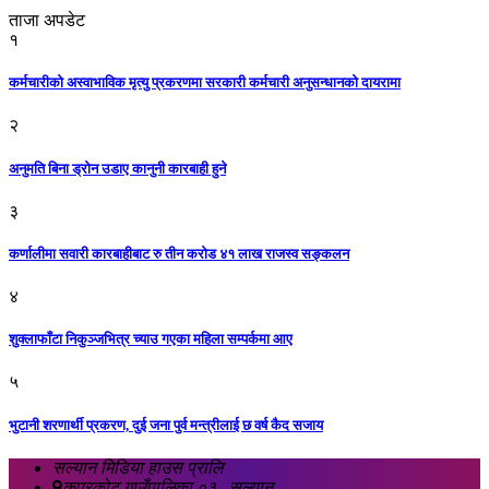
ताजा अपडेट
१
कर्मचारीको अस्वाभाविक मृत्यु प्रकरणमा सरकारी कर्मचारी अनुसन्धानको दायरामा
२
अनुमति बिना ड्रोन उडाए कानुनी कारबाही हुने
३
कर्णालीमा सवारी कारबाहीबाट रु तीन करोड ४१ लाख राजस्व सङ्कलन
४
शुक्लाफाँटा निकुञ्जभित्र च्याउ गएका महिला सम्पर्कमा आए
५
भुटानी शरणार्थी प्रकरण, दुई जना पुर्व मन्त्रीलाई छ वर्ष कैद सजाय
सल्यान मिडिया हाउस प्रालि
कपुरकोट गाउँपालिका ०३ , सल्यान