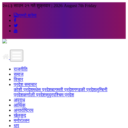
२०८३ साउन २१ गते शुक्रवार
|
2026 August 7th Friday
हाम्रो बारेमा
राजनीति
समाज
विचार
प्रदेश समाचार
कोशी प्रदेश
मधेस प्रदेश
बागमती प्रदेश
गण्डकी प्रदेश
लुम्बिनी
प्रदेश
कर्णाली प्रदेश
सुदुरपश्चिम प्रदेश
अपराध
आर्थिक
अन्तर्राष्ट्रिय
खेलकुद
मनोरञ्जन
थप