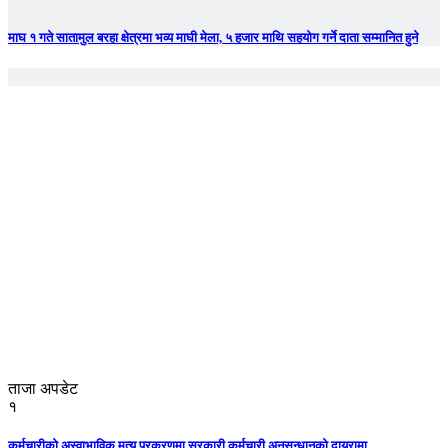
माघ १ गते सातामुल बरहा क्षेत्रमा भव्य माघी मेला, ५ हजार माथि सहयोग गर्ने दाता सम्मानित हुने
ताजा अपडेट
१
कर्मचारीको अस्वाभाविक मृत्यु प्रकरणमा सरकारी कर्मचारी अनुसन्धानको दायरामा