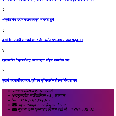
२
अनुमति बिना ड्रोन उडाए कानुनी कारबाही हुने
३
कर्णालीमा सवारी कारबाहीबाट रु तीन करोड ४१ लाख राजस्व सङ्कलन
४
शुक्लाफाँटा निकुञ्जभित्र च्याउ गएका महिला सम्पर्कमा आए
५
भुटानी शरणार्थी प्रकरण, दुई जना पुर्व मन्त्रीलाई छ वर्ष कैद सजाय
सल्यान मिडिया हाउस प्रालि
कपुरकोट गाउँपालिका ०३ , सल्यान
+९७७-९८६८३१२३८५
saptarangionline@gmail.com
सूचना तथा प्रसारण विभाग दर्ता नं. : २४५२/०७७-७८