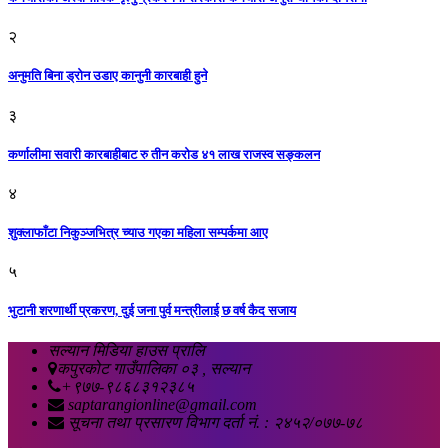
२
अनुमति बिना ड्रोन उडाए कानुनी कारबाही हुने
३
कर्णालीमा सवारी कारबाहीबाट रु तीन करोड ४१ लाख राजस्व सङ्कलन
४
शुक्लाफाँटा निकुञ्जभित्र च्याउ गएका महिला सम्पर्कमा आए
५
भुटानी शरणार्थी प्रकरण, दुई जना पुर्व मन्त्रीलाई छ वर्ष कैद सजाय
सल्यान मिडिया हाउस प्रालि
कपुरकोट गाउँपालिका ०३ , सल्यान
+९७७-९८६८३१२३८५
saptarangionline@gmail.com
सूचना तथा प्रसारण विभाग दर्ता नं. : २४५२/०७७-७८