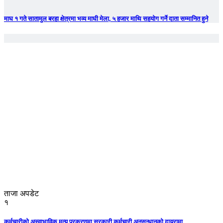
माघ १ गते सातामुल बरहा क्षेत्रमा भव्य माघी मेला, ५ हजार माथि सहयोग गर्ने दाता सम्मानित हुने
ताजा अपडेट
१
कर्मचारीको अस्वाभाविक मृत्यु प्रकरणमा सरकारी कर्मचारी अनुसन्धानको दायरामा