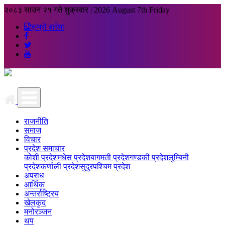
२०८३ साउन २१ गते शुक्रवार
|
2026 August 7th Friday
हाम्रो बारेमा
राजनीति
समाज
विचार
प्रदेश समाचार
कोशी प्रदेश
मधेस प्रदेश
बागमती प्रदेश
गण्डकी प्रदेश
लुम्बिनी
प्रदेश
कर्णाली प्रदेश
सुदुरपश्चिम प्रदेश
अपराध
आर्थिक
अन्तर्राष्ट्रिय
खेलकुद
मनोरञ्जन
थप