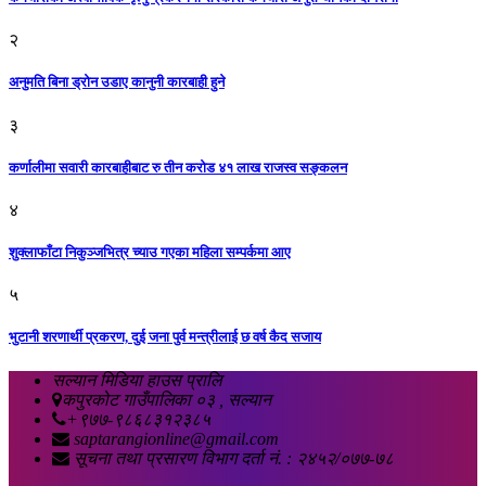
२
अनुमति बिना ड्रोन उडाए कानुनी कारबाही हुने
३
कर्णालीमा सवारी कारबाहीबाट रु तीन करोड ४१ लाख राजस्व सङ्कलन
४
शुक्लाफाँटा निकुञ्जभित्र च्याउ गएका महिला सम्पर्कमा आए
५
भुटानी शरणार्थी प्रकरण, दुई जना पुर्व मन्त्रीलाई छ वर्ष कैद सजाय
सल्यान मिडिया हाउस प्रालि
कपुरकोट गाउँपालिका ०३ , सल्यान
+९७७-९८६८३१२३८५
saptarangionline@gmail.com
सूचना तथा प्रसारण विभाग दर्ता नं. : २४५२/०७७-७८