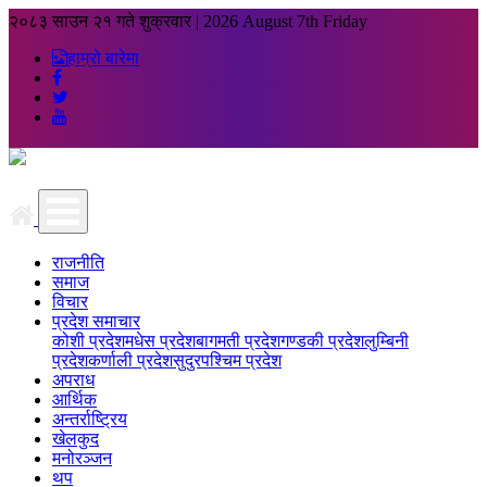
२०८३ साउन २१ गते शुक्रवार
|
2026 August 7th Friday
हाम्रो बारेमा
राजनीति
समाज
विचार
प्रदेश समाचार
कोशी प्रदेश
मधेस प्रदेश
बागमती प्रदेश
गण्डकी प्रदेश
लुम्बिनी
प्रदेश
कर्णाली प्रदेश
सुदुरपश्चिम प्रदेश
अपराध
आर्थिक
अन्तर्राष्ट्रिय
खेलकुद
मनोरञ्जन
थप