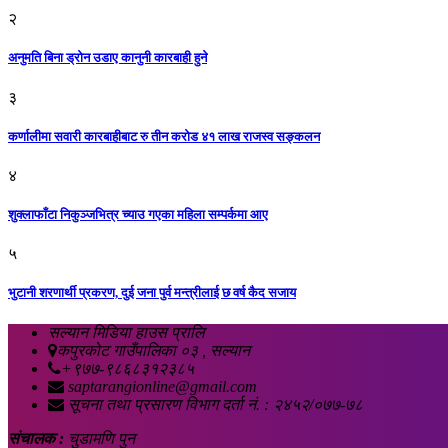
२
अनुमति बिना ड्रोन उडाए कानुनी कारबाही हुने
३
कर्णालीमा सवारी कारबाहीबाट रु तीन करोड ४१ लाख राजस्व सङ्कलन
४
शुक्लाफाँटा निकुञ्जभित्र च्याउ गएका महिला सम्पर्कमा आए
५
भुटानी शरणार्थी प्रकरण, दुई जना पुर्व मन्त्रीलाई छ वर्ष कैद सजाय
सल्यान मिडिया हाउस प्रालि
कपुरकोट गाउँपालिका ०३ , सल्यान
+९७७-९८६८३१२३८५
saptarangionline@gmail.com
सूचना तथा प्रसारण विभाग दर्ता नं. : २४५२/०७७-७८
संचालक :
चुडामणि पुन