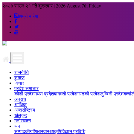
२०८३ साउन २१ गते शुक्रवार
|
2026 August 7th Friday
हाम्रो बारेमा
राजनीति
समाज
विचार
प्रदेश समाचार
कोशी प्रदेश
मधेस प्रदेश
बागमती प्रदेश
गण्डकी प्रदेश
लुम्बिनी प्रदेश
कर्णाल
अपराध
आर्थिक
अन्तर्राष्ट्रिय
खेलकुद
मनोरञ्जन
थप
सम्पादकीय
शिक्षा
स्वास्थ्य
कृषि
विज्ञान प्रविधि