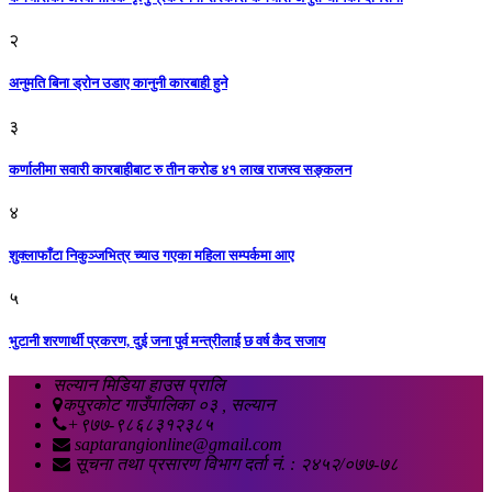
२
अनुमति बिना ड्रोन उडाए कानुनी कारबाही हुने
३
कर्णालीमा सवारी कारबाहीबाट रु तीन करोड ४१ लाख राजस्व सङ्कलन
४
शुक्लाफाँटा निकुञ्जभित्र च्याउ गएका महिला सम्पर्कमा आए
५
भुटानी शरणार्थी प्रकरण, दुई जना पुर्व मन्त्रीलाई छ वर्ष कैद सजाय
सल्यान मिडिया हाउस प्रालि
कपुरकोट गाउँपालिका ०३ , सल्यान
+९७७-९८६८३१२३८५
saptarangionline@gmail.com
सूचना तथा प्रसारण विभाग दर्ता नं. : २४५२/०७७-७८