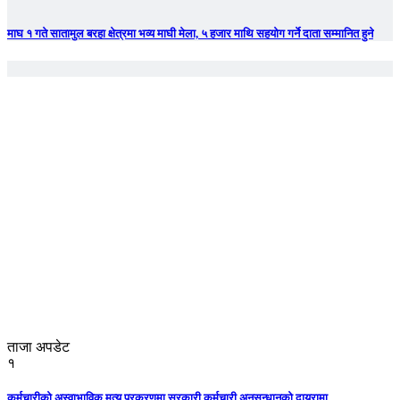
माघ १ गते सातामुल बरहा क्षेत्रमा भव्य माघी मेला, ५ हजार माथि सहयोग गर्ने दाता सम्मानित हुने
ताजा अपडेट
१
कर्मचारीको अस्वाभाविक मृत्यु प्रकरणमा सरकारी कर्मचारी अनुसन्धानको दायरामा