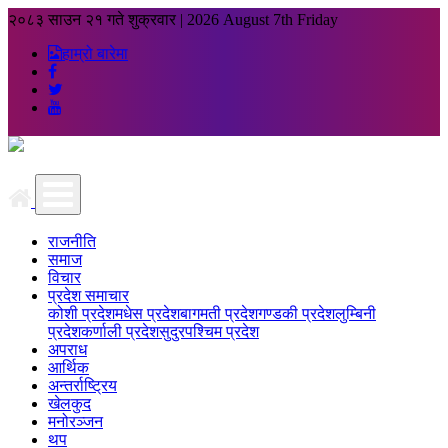
२०८३ साउन २१ गते शुक्रवार
|
2026 August 7th Friday
हाम्रो बारेमा
राजनीति
समाज
विचार
प्रदेश समाचार
कोशी प्रदेश
मधेस प्रदेश
बागमती प्रदेश
गण्डकी प्रदेश
लुम्बिनी
प्रदेश
कर्णाली प्रदेश
सुदुरपश्चिम प्रदेश
अपराध
आर्थिक
अन्तर्राष्ट्रिय
खेलकुद
मनोरञ्जन
थप