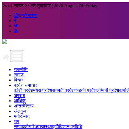
२०८३ साउन २१ गते शुक्रवार
|
2026 August 7th Friday
हाम्रो बारेमा
राजनीति
समाज
विचार
प्रदेश समाचार
कोशी प्रदेश
मधेस प्रदेश
बागमती प्रदेश
गण्डकी प्रदेश
लुम्बिनी प्रदेश
कर्णाल
अपराध
आर्थिक
अन्तर्राष्ट्रिय
खेलकुद
मनोरञ्जन
थप
सम्पादकीय
शिक्षा
स्वास्थ्य
कृषि
विज्ञान प्रविधि