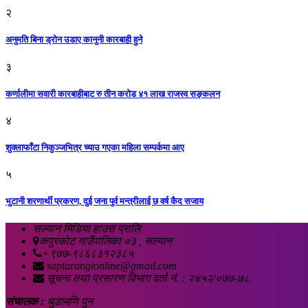
२
अनुमति बिना ड्रोन उडाए कानुनी कारबाही हुने
३
कर्णालीमा सवारी कारबाहीबाट रु तीन करोड ४१ लाख राजस्व सङ्कलन
४
शुक्लाफाँटा निकुञ्जभित्र च्याउ गएका महिला सम्पर्कमा आए
५
भुटानी शरणार्थी प्रकरण, दुई जना पुर्व मन्त्रीलाई छ वर्ष कैद सजाय
सल्यान मिडिया हाउस प्रालि
कपुरकोट गाउँपालिका ०३ , सल्यान
+९७७-९८६८३१२३८५
saptarangionline@gmail.com
सूचना तथा प्रसारण विभाग दर्ता नं. : २४५२/०७७-७८
संचालक :
चुडामणि पुन