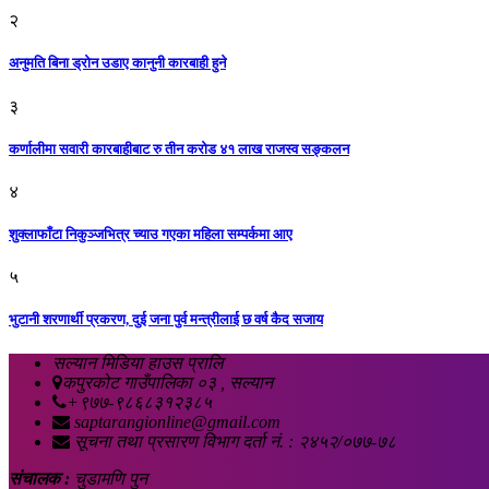
२
अनुमति बिना ड्रोन उडाए कानुनी कारबाही हुने
३
कर्णालीमा सवारी कारबाहीबाट रु तीन करोड ४१ लाख राजस्व सङ्कलन
४
शुक्लाफाँटा निकुञ्जभित्र च्याउ गएका महिला सम्पर्कमा आए
५
भुटानी शरणार्थी प्रकरण, दुई जना पुर्व मन्त्रीलाई छ वर्ष कैद सजाय
सल्यान मिडिया हाउस प्रालि
कपुरकोट गाउँपालिका ०३ , सल्यान
+९७७-९८६८३१२३८५
saptarangionline@gmail.com
सूचना तथा प्रसारण विभाग दर्ता नं. : २४५२/०७७-७८
संचालक :
चुडामणि पुन