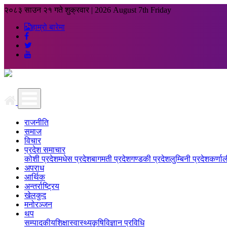
२०८३ साउन २१ गते शुक्रवार
|
2026 August 7th Friday
हाम्रो बारेमा
राजनीति
समाज
विचार
प्रदेश समाचार
कोशी प्रदेश
मधेस प्रदेश
बागमती प्रदेश
गण्डकी प्रदेश
लुम्बिनी प्रदेश
कर्णाल
अपराध
आर्थिक
अन्तर्राष्ट्रिय
खेलकुद
मनोरञ्जन
थप
सम्पादकीय
शिक्षा
स्वास्थ्य
कृषि
विज्ञान प्रविधि