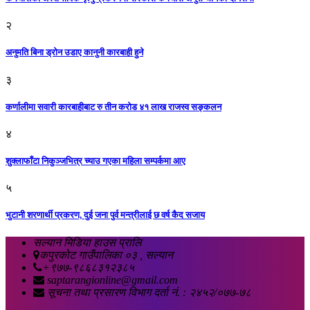
२
अनुमति बिना ड्रोन उडाए कानुनी कारबाही हुने
३
कर्णालीमा सवारी कारबाहीबाट रु तीन करोड ४१ लाख राजस्व सङ्कलन
४
शुक्लाफाँटा निकुञ्जभित्र च्याउ गएका महिला सम्पर्कमा आए
५
भुटानी शरणार्थी प्रकरण, दुई जना पुर्व मन्त्रीलाई छ वर्ष कैद सजाय
सल्यान मिडिया हाउस प्रालि
कपुरकोट गाउँपालिका ०३ , सल्यान
+९७७-९८६८३१२३८५
saptarangionline@gmail.com
सूचना तथा प्रसारण विभाग दर्ता नं. : २४५२/०७७-७८