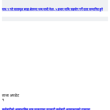
माघ १ गते सातामुल बरहा क्षेत्रमा भव्य माघी मेला, ५ हजार माथि सहयोग गर्ने दाता सम्मानित हुने
ताजा अपडेट
१
कर्मचारीको अस्वाभाविक मृत्यु प्रकरणमा सरकारी कर्मचारी अनुसन्धानको दायरामा