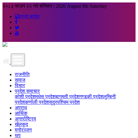
२०८३ साउन २२ गते शनिवार
|
2026 August 8th Saturday
हाम्रो बारेमा
राजनीति
समाज
विचार
प्रदेश समाचार
कोशी प्रदेश
मधेस प्रदेश
बागमती प्रदेश
गण्डकी प्रदेश
लुम्बिनी
प्रदेश
कर्णाली प्रदेश
सुदुरपश्चिम प्रदेश
अपराध
आर्थिक
अन्तर्राष्ट्रिय
खेलकुद
मनोरञ्जन
थप