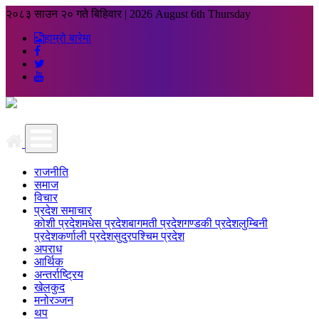
२०८३ साउन २० गते बिहिवार
|
2026 August 6th Thursday
हाम्रो बारेमा
राजनीति
समाज
विचार
प्रदेश समाचार
कोशी प्रदेश
मधेस प्रदेश
बागमती प्रदेश
गण्डकी प्रदेश
लुम्बिनी
प्रदेश
कर्णाली प्रदेश
सुदुरपश्चिम प्रदेश
अपराध
आर्थिक
अन्तर्राष्ट्रिय
खेलकुद
मनोरञ्जन
थप