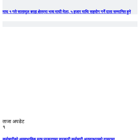
माघ १ गते सातामुल बरहा क्षेत्रमा भव्य माघी मेला, ५ हजार माथि सहयोग गर्ने दाता सम्मानित हुने
ताजा अपडेट
१
कर्मचारीको अस्वाभाविक मृत्यु प्रकरणमा सरकारी कर्मचारी अनुसन्धानको दायरामा