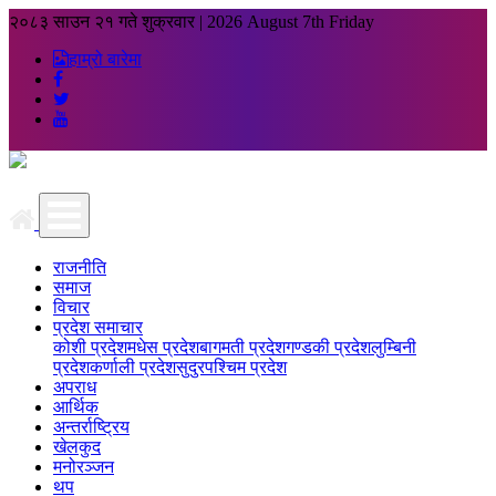
२०८३ साउन २१ गते शुक्रवार
|
2026 August 7th Friday
हाम्रो बारेमा
राजनीति
समाज
विचार
प्रदेश समाचार
कोशी प्रदेश
मधेस प्रदेश
बागमती प्रदेश
गण्डकी प्रदेश
लुम्बिनी
प्रदेश
कर्णाली प्रदेश
सुदुरपश्चिम प्रदेश
अपराध
आर्थिक
अन्तर्राष्ट्रिय
खेलकुद
मनोरञ्जन
थप