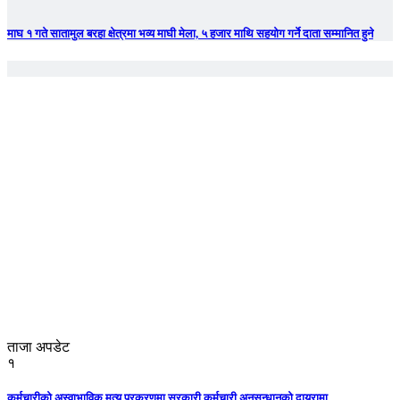
माघ १ गते सातामुल बरहा क्षेत्रमा भव्य माघी मेला, ५ हजार माथि सहयोग गर्ने दाता सम्मानित हुने
ताजा अपडेट
१
कर्मचारीको अस्वाभाविक मृत्यु प्रकरणमा सरकारी कर्मचारी अनुसन्धानको दायरामा