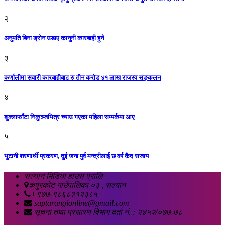
२
अनुमति बिना ड्रोन उडाए कानुनी कारबाही हुने
३
कर्णालीमा सवारी कारबाहीबाट रु तीन करोड ४१ लाख राजस्व सङ्कलन
४
शुक्लाफाँटा निकुञ्जभित्र च्याउ गएका महिला सम्पर्कमा आए
५
भुटानी शरणार्थी प्रकरण, दुई जना पुर्व मन्त्रीलाई छ वर्ष कैद सजाय
सल्यान मिडिया हाउस प्रालि
कपुरकोट गाउँपालिका ०३ , सल्यान
+९७७-९८६८३१२३८५
saptarangionline@gmail.com
सूचना तथा प्रसारण विभाग दर्ता नं. : २४५२/०७७-७८