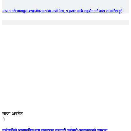
माघ १ गते सातामुल बरहा क्षेत्रमा भव्य माघी मेला, ५ हजार माथि सहयोग गर्ने दाता सम्मानित हुने
ताजा अपडेट
१
कर्मचारीको अस्वाभाविक मृत्यु प्रकरणमा सरकारी कर्मचारी अनुसन्धानको दायरामा