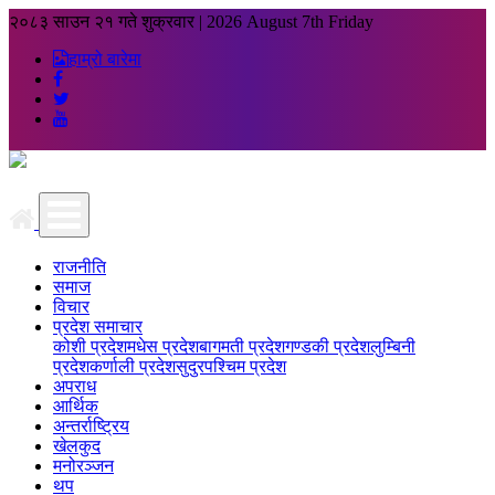
२०८३ साउन २१ गते शुक्रवार
|
2026 August 7th Friday
हाम्रो बारेमा
राजनीति
समाज
विचार
प्रदेश समाचार
कोशी प्रदेश
मधेस प्रदेश
बागमती प्रदेश
गण्डकी प्रदेश
लुम्बिनी
प्रदेश
कर्णाली प्रदेश
सुदुरपश्चिम प्रदेश
अपराध
आर्थिक
अन्तर्राष्ट्रिय
खेलकुद
मनोरञ्जन
थप