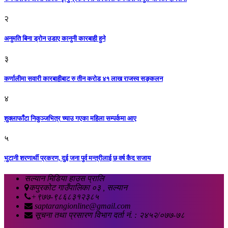
२
अनुमति बिना ड्रोन उडाए कानुनी कारबाही हुने
३
कर्णालीमा सवारी कारबाहीबाट रु तीन करोड ४१ लाख राजस्व सङ्कलन
४
शुक्लाफाँटा निकुञ्जभित्र च्याउ गएका महिला सम्पर्कमा आए
५
भुटानी शरणार्थी प्रकरण, दुई जना पुर्व मन्त्रीलाई छ वर्ष कैद सजाय
सल्यान मिडिया हाउस प्रालि
कपुरकोट गाउँपालिका ०३ , सल्यान
+९७७-९८६८३१२३८५
saptarangionline@gmail.com
सूचना तथा प्रसारण विभाग दर्ता नं. : २४५२/०७७-७८