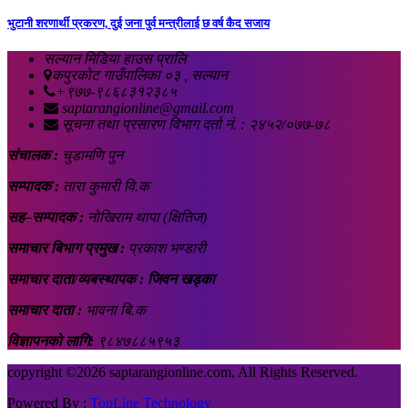
भुटानी शरणार्थी प्रकरण, दुई जना पुर्व मन्त्रीलाई छ वर्ष कैद सजाय
सल्यान मिडिया हाउस प्रालि
कपुरकोट गाउँपालिका ०३ , सल्यान
+९७७-९८६८३१२३८५
saptarangionline@gmail.com
सूचना तथा प्रसारण विभाग दर्ता नं. : २४५२/०७७-७८
संचालक :
चुडामणि पुन
सम्पादक :
तारा कुमारी वि.क
सह–सम्पादक :
नोखिराम थापा (क्षितिज)
समाचार बिभाग प्रमुख :
प्रकाश भण्डारी
समाचार दाता/व्यबस्थापक : जिवन खड्का
समाचार दाता :
भावना बि.क
विज्ञापनको लागि:
९८४७८८५९५३
copyright ©
2026 saptarangionline.com, All Rights Reserved.
Powered By :
TopLine Technology