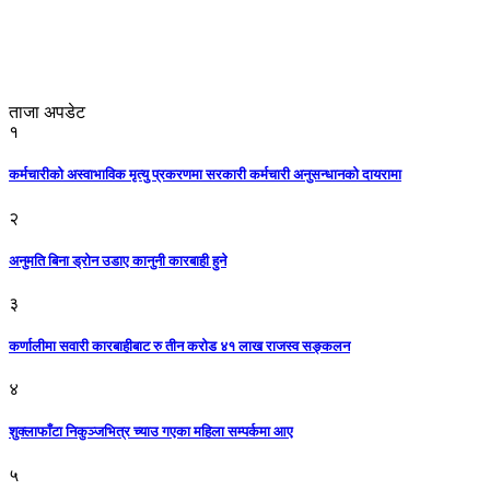
ताजा अपडेट
१
कर्मचारीको अस्वाभाविक मृत्यु प्रकरणमा सरकारी कर्मचारी अनुसन्धानको दायरामा
२
अनुमति बिना ड्रोन उडाए कानुनी कारबाही हुने
३
कर्णालीमा सवारी कारबाहीबाट रु तीन करोड ४१ लाख राजस्व सङ्कलन
४
शुक्लाफाँटा निकुञ्जभित्र च्याउ गएका महिला सम्पर्कमा आए
५