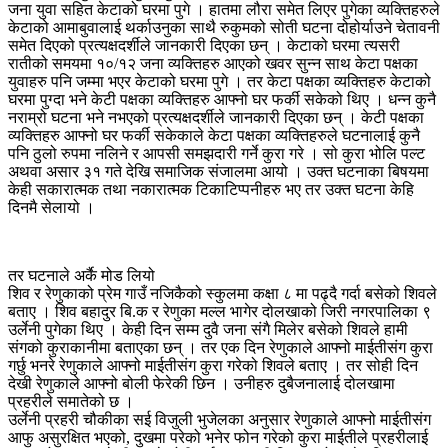
जना युवा सहित केटाको घरमा पुगे । हातमा लौरा समेत लिएर पुगेका व्यक्तिहरुले
केटाको आमाबुवालाई थर्काउनुका साथै रुकुमको सोती घटना दोहोर्याउने चेतावनी
समेत दिएको प्रत्यक्षदर्शीले जानकारी दिएका छन् । केटाको घरमा त्यसरी
रातीको समयमा १०/१२ जना व्यक्तिहरु आएको खवर सुन्न साथ केटा पक्षका
युवाहरु पनि जम्मा भएर केटाको घरमा पुगे । तर केटा पक्षका व्यक्तिहरु केटाको
घरमा पुग्दा भने केटी पक्षका व्यक्तिहरु आफ्नो घर फर्की सकेको थिए । धन्न कुनै
नराम्रो घटना भने नभएको प्रत्यक्षदर्शीले जानकारी दिएका छन् । केटी पक्षका
व्यक्तिहरु आफ्नो घर फर्की सकेकाले केटा पक्षका व्यक्तिहरुले घटनालाई कुनै
पनि ठुलो रुपमा नलिने र आपसी समझदारी गर्ने कुरा गरे । सो कुरा भोलि पल्ट
अथवा असार ३१ गते देखि समाजिक संजालमा आयो । उक्त घटनाका बिषयमा
केही सकारात्मक तथा नकारात्मक टिकाटिप्पनीहरु भए तर उक्त घटना केहि
दिनमै सेलायो ।
तर घटनाले अर्कै मोड लियो
शिव र रेणुकाको प्रेम गाउँ नजिकैको स्कुलमा कक्षा ८ मा पढ्दै गर्दा बसेको शिवले
बताए । शिव बहादुर बि.क र रेणुका मल्ल भागेर दोलखाको जिरी नगरपालिका ९
उर्लेनी पुगेका थिए । केही दिन सम्म दुवै जना संगै मिलेर बसेको शिवले हामी
संगको कुराकानीमा बताएका छन् । तर एक दिन रेणुकाले आफ्नो माईतीसंग कुरा
गर्छु भनरे रेणुकाले आफ्नो माईतीसंग कुरा गरेको शिवले बताए । तर सोही दिन
देखी रेणुकाले आफ्नो बोली फेरेकी छिन । उनीहरु दुबैजनालाई दोलखामा
प्रहरीले समातेको छ ।
उर्लेनी प्रहरी चौकीका सई विजुली भुजेलका अनुसार रेणुकाले आफ्नो माईतीसंग
आफु असुरक्षित भएको, दुखमा परेको भनेर फोन गरेको कुरा माईतीले प्रहरीलाई