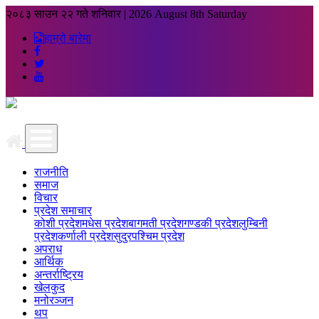
२०८३ साउन २२ गते शनिवार
|
2026 August 8th Saturday
हाम्रो बारेमा
राजनीति
समाज
विचार
प्रदेश समाचार
कोशी प्रदेश
मधेस प्रदेश
बागमती प्रदेश
गण्डकी प्रदेश
लुम्बिनी
प्रदेश
कर्णाली प्रदेश
सुदुरपश्चिम प्रदेश
अपराध
आर्थिक
अन्तर्राष्ट्रिय
खेलकुद
मनोरञ्जन
थप