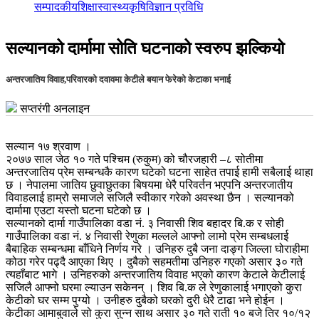
सम्पादकीय
शिक्षा
स्वास्थ्य
कृषि
विज्ञान प्रविधि
सल्यानको दार्मामा सोति घटनाको स्वरुप झल्कियो
अन्तरजातिय विवाह,परिवारको दवावमा केटीले बयान फेरेको केटाका भनाई
सप्तरंगी अनलाइन
सल्यान १७ श्रवाण ।
२०७७ साल जेठ १० गते पश्चिम (रुकुम) को चौरजहारी –८ सोतीमा
अन्तरजातिय प्रेम सम्बन्धकै कारण घटेको घटना साहेत तपाई हामी सबैलाई थाहा
छ । नेपालमा जातिय छुवाछुतका बिषयमा धेरै परिवर्तन भएपनि अन्तरजातीय
विवाहलाई हाम्रो समाजले सजिलै स्वीकार गरेको अवस्था छैन । सल्यानको
दार्मामा एउटा यस्तो घटना घटेको छ ।
सल्यानको दार्मा गाउँपालिका वडा नं. ३ निवासी शिव बहादर बि.क र सोही
गाउँपालिका वडा नं. ४ निवासी रेणुका मल्लले आफ्नो लामो प्रेम सम्बधलाई
बैबाहिक सम्बन्धमा बाँधिने निर्णय गरे । उनिहरु दुबै जना दाङ्ग जिल्ला घोराहीमा
कोठा गरेर पढ्दै आएका थिए । दुबैको सहमतीमा उनिहरु गएको असार ३० गते
त्यहाँबाट भागे । उनिहरुको अन्तरजातिय विवाह भएको कारण केटाले केटीलाई
सजिलै आफ्नो घरमा ल्याउन सकेनन् । शिव बि.क ले रेणुकालाई भगाएको कुरा
केटीको घर सम्म पुग्यो । उनीहरु दुबैको घरको दुरी धेरै टाढा भने होईन ।
केटीका आमाबुवाले सो कुरा सुन्न साथ असार ३० गते राती १० बजे तिर १०/१२