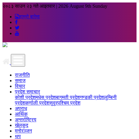
२०८३ साउन २३ गते आइतवार
|
2026 August 9th Sunday
हाम्रो बारेमा
राजनीति
समाज
विचार
प्रदेश समाचार
कोशी प्रदेश
मधेस प्रदेश
बागमती प्रदेश
गण्डकी प्रदेश
लुम्बिनी
प्रदेश
कर्णाली प्रदेश
सुदुरपश्चिम प्रदेश
अपराध
आर्थिक
अन्तर्राष्ट्रिय
खेलकुद
मनोरञ्जन
थप