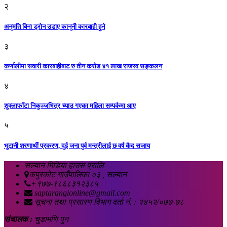
२
अनुमति बिना ड्रोन उडाए कानुनी कारबाही हुने
३
कर्णालीमा सवारी कारबाहीबाट रु तीन करोड ४१ लाख राजस्व सङ्कलन
४
शुक्लाफाँटा निकुञ्जभित्र च्याउ गएका महिला सम्पर्कमा आए
५
भुटानी शरणार्थी प्रकरण, दुई जना पुर्व मन्त्रीलाई छ वर्ष कैद सजाय
सल्यान मिडिया हाउस प्रालि
कपुरकोट गाउँपालिका ०३ , सल्यान
+९७७-९८६८३१२३८५
saptarangionline@gmail.com
सूचना तथा प्रसारण विभाग दर्ता नं. : २४५२/०७७-७८
संचालक :
चुडामणि पुन