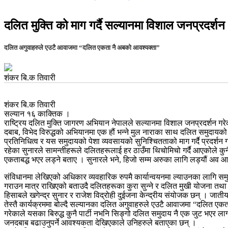
दलित मुक्ति को माग गर्दै सल्यानमा विशाल जनप्रदर्शन
दलित अगुवाहरुले एउटै आवाजमा “दलित एकता नै अबको आवश्यक्ता”
शंकर बि.क तिवारी
शंकर बि.क तिवारी
सल्यान १६ काक्तिक ।
राष्ट्रिय दलित मुक्ति जागरण अभियान नेपालले सल्यानमा विशाल जनप्रदर्शन गर
दबाब, विभेद विरुद्धको अभियानमा एक हौं भन्ने मुल नाराका साथ दलित समुदायको 
प्रतिनिधित्व र यस समुदायको पेशा व्यवसायको सुनिश्चितताको माग गर्दै प्रदर्
रहेका सुनारले सामन्तीहरूले दलितहरूलाई हर ठाउँमा थिचोमिचो गर्दै आएकोले कुनै
एकताबद्ध भएर लड्ने बताए । सुनारले भने, हिजो सम्म अरुका लागि लड्यौं अव आ
संविधानमा लेखिएको अधिकार व्यवहारिक रुपमै कार्यान्वयनमा ल्याउनका लागि सम
गराउन मात्र राखिएको बताउदै दलितहरूका कुरा सुन्ने र दलित मुखी योजना तथा 
हिसाबले खगेन्द्र सुनार र राजेश विद्रोही दुईजना केन्द्रीय संयोजक छन् । ज
तेस्तै कार्यक्रममा बोल्दै सल्यानका दलित अगुवाहरुले एउटै आवाजमा “दलित एक
गरेकाले यसका बिरुद्ध कुनै पार्टी नभनि सिङ्गो दलित समुदाय नै एक जुट भएर ल
जनदबाब बढाउनुपर्ने आवश्यकता देखिएकाले उनिहरुले बताएका छन् ।