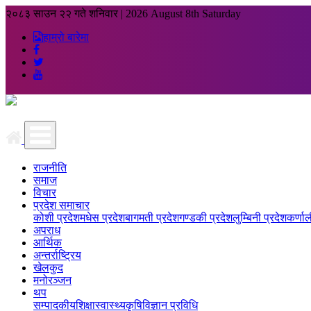
२०८३ साउन २२ गते शनिवार
|
2026 August 8th Saturday
हाम्रो बारेमा
राजनीति
समाज
विचार
प्रदेश समाचार
कोशी प्रदेश
मधेस प्रदेश
बागमती प्रदेश
गण्डकी प्रदेश
लुम्बिनी प्रदेश
कर्णाल
अपराध
आर्थिक
अन्तर्राष्ट्रिय
खेलकुद
मनोरञ्जन
थप
सम्पादकीय
शिक्षा
स्वास्थ्य
कृषि
विज्ञान प्रविधि