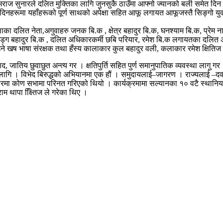
ेमराज सुनारले दलित मुक्तिका लागि जुनसुकै ठाउँमा आफ्नो ज्यानको बली समेत 
ै आगामी दिनहरूमा यहाँहरूको पूर्ण साथको अपेक्षा सहित आफू लगायत आफूजस्तै सिङ्ग
 दलित नेता,अगुवाहरु जनक बि.क , क्षेत्र बहादुर बि.क, घनश्याम बि.क, प्रेम ना
ड्ग बहादुर बि.क , दलित अधिकारकर्मी छबि परियार, रमेश बि.क लगायतका दलित अग
र्याउने खष भाषा संरक्षक तथा हँस्य कालाकार कुल बहादुर वली, कलाकार रमेश क्षित
, जातिय छुवाछुत अन्त्य गर । क्षतिपुर्ति सहित पुर्ण समानुपातिक व्यवस्था लागु 
 लागि । विभेद बिरुद्धको अभियानमा एक हौं । समुदायलाई–जागरण । राज्यलाई 
ारमा कोण सभामा परिनत गरिएको थियो । कार्यक्रमामा सल्यानका १० वटै स्थानिय
 थापा क्ष्तििज ले गरेका थिए ।