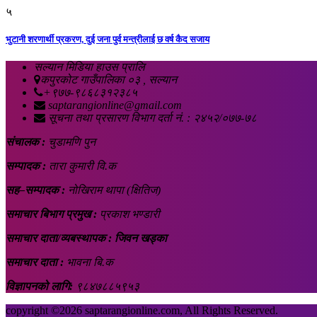
५
भुटानी शरणार्थी प्रकरण, दुई जना पुर्व मन्त्रीलाई छ वर्ष कैद सजाय
सल्यान मिडिया हाउस प्रालि
कपुरकोट गाउँपालिका ०३ , सल्यान
+९७७-९८६८३१२३८५
saptarangionline@gmail.com
सूचना तथा प्रसारण विभाग दर्ता नं. : २४५२/०७७-७८
संचालक :
चुडामणि पुन
सम्पादक :
तारा कुमारी वि.क
सह–सम्पादक :
नोखिराम थापा (क्षितिज)
समाचार बिभाग प्रमुख :
प्रकाश भण्डारी
समाचार दाता/व्यबस्थापक : जिवन खड्का
समाचार दाता :
भावना बि.क
विज्ञापनको लागि:
९८४७८८५९५३
copyright ©
2026 saptarangionline.com, All Rights Reserved.