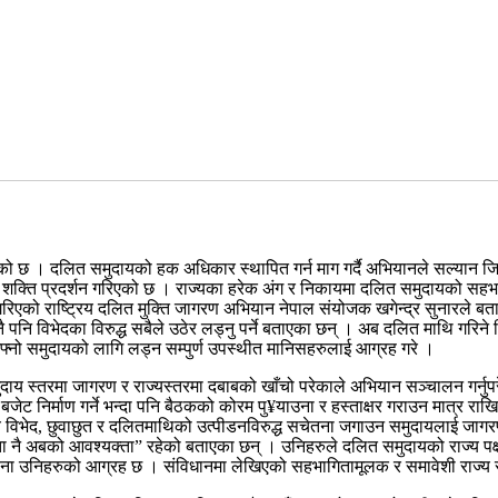
ेको छ । दलित समुदायको हक अधिकार स्थापित गर्न माग गर्दै अभियानले सल्यान जि
शक्ति प्रदर्शन गरिएको छ । राज्यका हरेक अंग र निकायमा दलित समुदायको सहभागिता
शन गरिएको राष्ट्रिय दलित मुक्ति जागरण अभियान नेपाल संयोजक खगेन्द्र सुनारले
 पनि विभेदका विरुद्ध सबैले उठेर लड्नु पर्ने बताएका छन् । अब दलित माथि गरिने 
फ्नो समुदायको लागि लड्न सम्पुर्ण उपस्थीत मानिसहरुलाई आग्रह गरे ।
ुदाय स्तरमा जागरण र राज्यस्तरमा दबाबको खाँचो परेकाले अभियान सञ्चालन गर्न
बजेट निर्माण गर्ने भन्दा पनि बैठकको कोरम पु¥याउना र हस्ताक्षर गराउन मात्र
ातीय विभेद, छुवाछुत र दलितमाथिको उत्पीडनविरुद्ध सचेतना जगाउन समुदायलाई जा
ता नै अबको आवश्यक्ता” रहेको बताएका छन् । उनिहरुले दलित समुदायको राज्य पक
ाग्ना उनिहरुको आग्रह छ । संविधानमा लेखिएको सहभागितामूलक र समावेशी राज्य सं