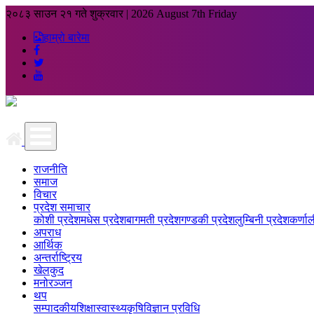
२०८३ साउन २१ गते शुक्रवार
|
2026 August 7th Friday
हाम्रो बारेमा
राजनीति
समाज
विचार
प्रदेश समाचार
कोशी प्रदेश
मधेस प्रदेश
बागमती प्रदेश
गण्डकी प्रदेश
लुम्बिनी प्रदेश
कर्णाल
अपराध
आर्थिक
अन्तर्राष्ट्रिय
खेलकुद
मनोरञ्जन
थप
सम्पादकीय
शिक्षा
स्वास्थ्य
कृषि
विज्ञान प्रविधि