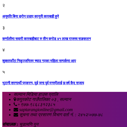
२
अनुमति बिना ड्रोन उडाए कानुनी कारबाही हुने
३
कर्णालीमा सवारी कारबाहीबाट रु तीन करोड ४१ लाख राजस्व सङ्कलन
४
शुक्लाफाँटा निकुञ्जभित्र च्याउ गएका महिला सम्पर्कमा आए
५
भुटानी शरणार्थी प्रकरण, दुई जना पुर्व मन्त्रीलाई छ वर्ष कैद सजाय
सल्यान मिडिया हाउस प्रालि
कपुरकोट गाउँपालिका ०३ , सल्यान
+९७७-९८६८३१२३८५
saptarangionline@gmail.com
सूचना तथा प्रसारण विभाग दर्ता नं. : २४५२/०७७-७८
संचालक :
चुडामणि पुन